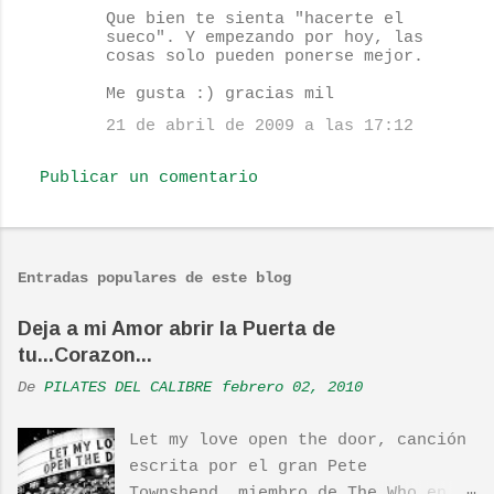
Que bien te sienta "hacerte el
o
sueco". Y empezando por hoy, las
cosas solo pueden ponerse mejor.
m
e
Me gusta :) gracias mil
n
21 de abril de 2009 a las 17:12
t
Publicar un comentario
a
r
i
o
Entradas populares de este blog
s
Deja a mi Amor abrir la Puerta de
tu...Corazon...
De
PILATES DEL CALIBRE
febrero 02, 2010
Let my love open the door, canción
escrita por el gran Pete
Townshend, miembro de The Who en