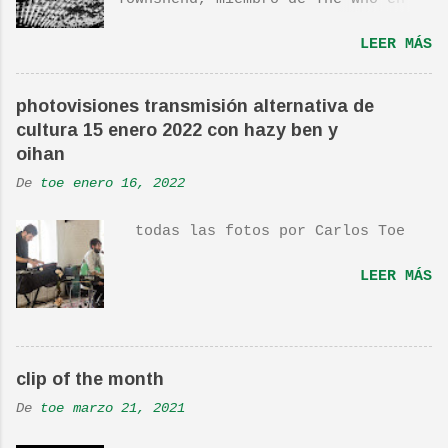
1980, e incluida en su álbum Empty
LEER MÁS
Glass, del mismo año, y que llego
a estar en el top 10. La cancion
es deliciosa de por si, de hecho
photovisiones transmisión alternativa de
ha sido versionada cienes y cienes
cultura 15 enero 2022 con hazy ben y
de veces. Aquí os dejo el vídeo de
oihan
una actuación de Pete. Ayer pude
De
toe
enero 16, 2022
ver una estupenda película llamada
"Dan in Real Life". Recomendada
todas las fotos por Carlos Toe
por TOE hace unos posts.Yo también
os la recomiendo. En una escena de
LEER MÁS
la peli Dan y su hermano
interpretan esta canción.De hecho
la Banda sonora, interpretada por
Sondre Lerche , incluye una
clip of the month
magnifica Per-Versión de este tema
de Townshend. PINCHA AQUÍ Y LA
De
toe
marzo 21, 2021
TENDRÁS...