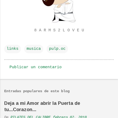
8 A R M S 2 L O V E U
links
musica
pulp.oc
Publicar un comentario
C
o
m
Entradas populares de este blog
e
n
Deja a mi Amor abrir la Puerta de
tu...Corazon...
t
a
De
PILATES DEL CALIBRE
febrero 02, 2010