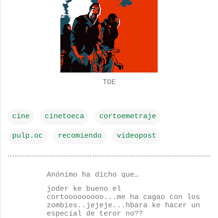
TOE
cine
cinetoeca
cortoemetraje
pulp.oc
recomiendo
videopost
Anónimo ha dicho que…
C
joder ke bueno el
o
cortooooooooo...me ha cagao con los
zombies..jejeje...hbara ke hacer un
m
especial de teror no??