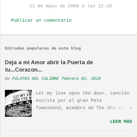
e
21 de mayo de 2009 a las 22:18
n
t
Publicar un comentario
a
r
i
Entradas populares de este blog
o
Deja a mi Amor abrir la Puerta de
s
tu...Corazon...
De
PILATES DEL CALIBRE
febrero 02, 2010
Let my love open the door, canción
escrita por el gran Pete
Townshend, miembro de The Who en
1980, e incluida en su álbum Empty
LEER MÁS
Glass, del mismo año, y que llego
a estar en el top 10. La cancion