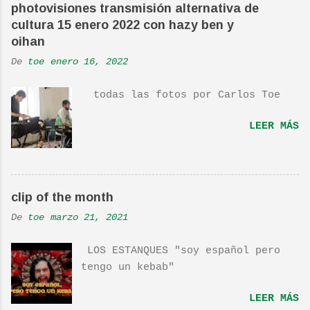
es deliciosa de por si, de hecho
photovisiones transmisión alternativa de
ha sido versionada cienes y cienes
cultura 15 enero 2022 con hazy ben y
de veces. Aquí os dejo el vídeo de
oihan
una actuación de Pete. Ayer pude
De
toe
enero 16, 2022
ver una estupenda película llamada
"Dan in Real Life". Recomendada
todas las fotos por Carlos Toe
por TOE hace unos posts.Yo también
os la recomiendo. En una escena de
LEER MÁS
la peli Dan y su hermano
interpretan esta canción.De hecho
la Banda sonora, interpretada por
Sondre Lerche , incluye una
clip of the month
magnifica Per-Versión de este tema
de Townshend. PINCHA AQUÍ Y LA
De
toe
marzo 21, 2021
TENDRÁS...
LOS ESTANQUES "soy español pero
tengo un kebab"
LEER MÁS