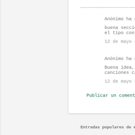
Anónimo ha 
C
buena secci
o
el tipo con
m
12 de mayo 
e
n
Anónimo ha 
t
Buena idea,
canciones c
a
r
12 de mayo 
i
Publicar un comen
o
s
Entradas populares de 