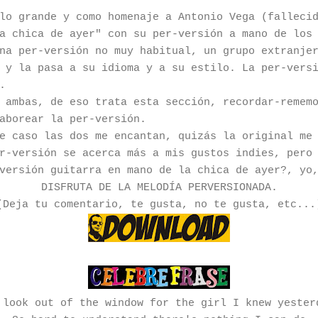
lo grande y como homenaje a Antonio Vega (falleci
a chica de ayer" con su per-versión a mano de los
na per-versión no muy habitual, un grupo extranje
 y la pasa a su idioma y a su estilo. La per-vers
.
 ambas, de eso trata esta sección, recordar-remem
aborear la per-versión.
e caso las dos me encantan, quizás la original me
r-versión se acerca más a mis gustos indies, pero
versión guitarra en mano de la chica de ayer?, yo
DISFRUTA DE LA MELODÍA PERVERSIONADA.
(Deja tu comentario, te gusta, no te gusta, etc...
 look out of the window for the girl I knew yester