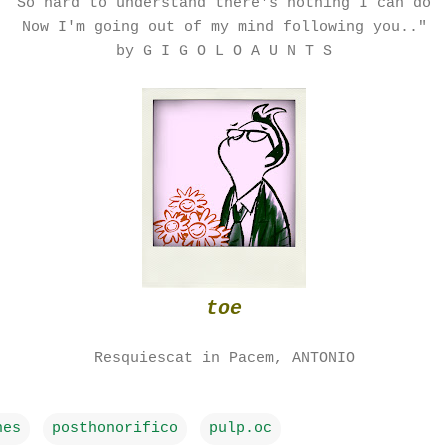
So hard to understand there's nothing I can do
Now I'm going out of my mind following you.."
by G I G O L O A U N T S
toe
Resquiescat in Pacem, ANTONIO
nes
posthonorifico
pulp.oc