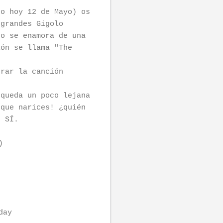
do hoy 12 de Mayo) os
 grandes Gigolo
ro se enamora de una
ión se llama "The
orar la canción
 queda un poco lejana
 que narices! ¿quién
, SÍ.
)
day