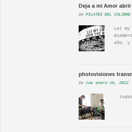
Deja a mi Amor abrir 
De
PILATES DEL CALIBRE
Let my
miembr
año, y
hecho 
una ac
Real L
En una
photovisiones transm
la Ban
De
toe
enero 16, 2022
Versió
todas 