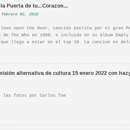
la Puerta de tu...Corazon...
febrero 02, 2010
 love open the door, canción escrita por el gran P
o de The Who en 1980, e incluida en su álbum Empty
 que llego a estar en el top 10. La cancion es del
ha sido versionada cienes y cienes de veces. Aquí 
tuación de Pete. Ayer pude ver una estupenda pelíc
ife". Recomendada por TOE hace unos posts.Yo tambi
 escena de la peli Dan y su hermano interpretan es
isión alternativa de cultura 15 enero 2022 con haz
da sonora, interpretada por Sondre Lerche , incluy
n de este tema de Townshend. PINCHA AQUÍ Y LA TEND
las fotos por Carlos Toe