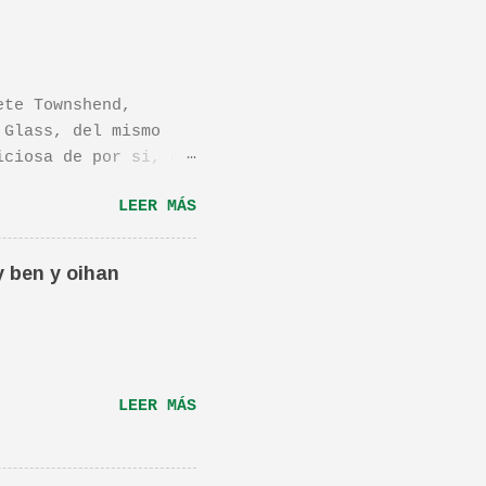
ete Townshend,
 Glass, del mismo
iciosa de por si, de
os dejo el vídeo de
LEER MÁS
ula llamada "Dan in
én os la recomiendo.
ta canción.De hecho
y ben y oihan
e una magnifica Per-
RÁS...
LEER MÁS