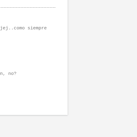
jej..como siempre
n, no?