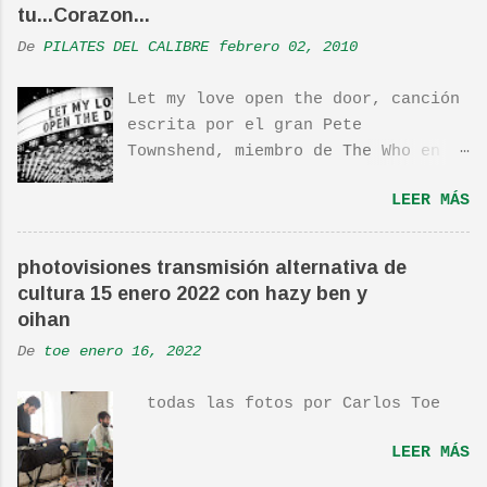
tu...Corazon...
De
PILATES DEL CALIBRE
febrero 02, 2010
Let my love open the door, canción
escrita por el gran Pete
Townshend, miembro de The Who en
1980, e incluida en su álbum Empty
LEER MÁS
Glass, del mismo año, y que llego
a estar en el top 10. La cancion
es deliciosa de por si, de hecho
photovisiones transmisión alternativa de
ha sido versionada cienes y cienes
cultura 15 enero 2022 con hazy ben y
de veces. Aquí os dejo el vídeo de
oihan
una actuación de Pete. Ayer pude
De
toe
enero 16, 2022
ver una estupenda película llamada
"Dan in Real Life". Recomendada
todas las fotos por Carlos Toe
por TOE hace unos posts.Yo también
os la recomiendo. En una escena de
LEER MÁS
la peli Dan y su hermano