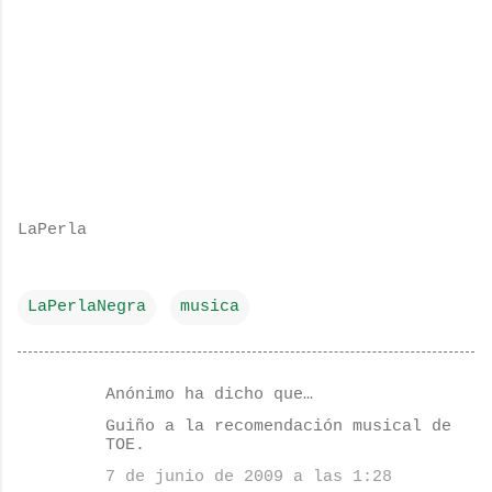
LaPerla
LaPerlaNegra
musica
Anónimo ha dicho que…
C
Guiño a la recomendación musical de
o
TOE.
m
7 de junio de 2009 a las 1:28