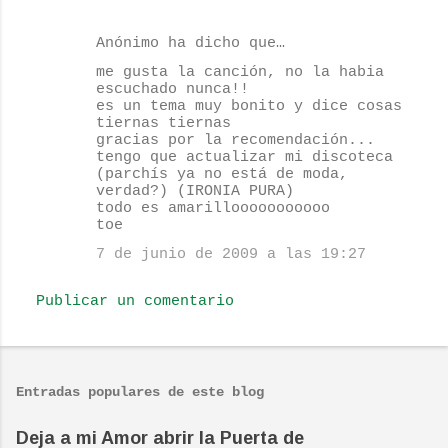
e
n
Anónimo ha dicho que…
t
me gusta la canción, no la habia
escuchado nunca!!
a
es un tema muy bonito y dice cosas
r
tiernas tiernas
gracias por la recomendación...
i
tengo que actualizar mi discoteca
o
(parchís ya no está de moda,
verdad?) (IRONIA PURA)
s
todo es amarillooooooooooo
toe
7 de junio de 2009 a las 19:27
Publicar un comentario
Entradas populares de este blog
Deja a mi Amor abrir la Puerta de