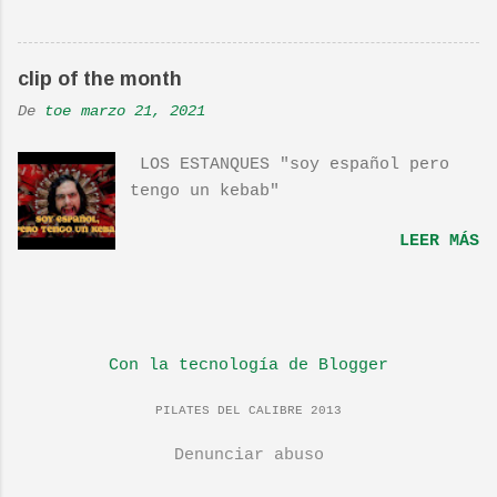
interpretan esta canción.De hecho
la Banda sonora, interpretada por
Sondre Lerche , incluye una
clip of the month
magnifica Per-Versión de este tema
de Townshend. PINCHA AQUÍ Y LA
De
toe
marzo 21, 2021
TENDRÁS...
LOS ESTANQUES "soy español pero
tengo un kebab"
LEER MÁS
Con la tecnología de Blogger
PILATES DEL CALIBRE 2013
Denunciar abuso