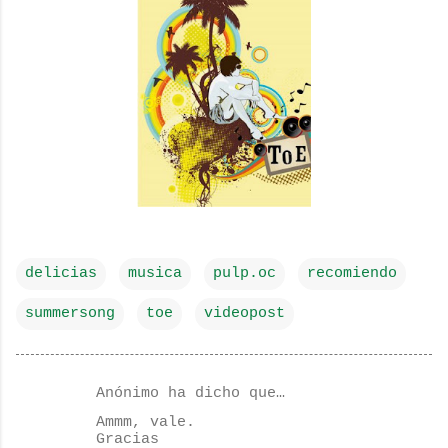
delicias
musica
pulp.oc
recomiendo
summersong
toe
videopost
Anónimo ha dicho que…
C
Ammm, vale.
o
Gracias