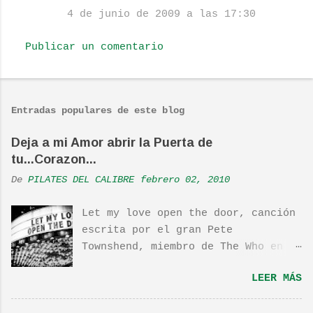
m
4 de junio de 2009 a las 17:30
e
Publicar un comentario
n
t
a
r
Entradas populares de este blog
i
Deja a mi Amor abrir la Puerta de
o
tu...Corazon...
s
De
PILATES DEL CALIBRE
febrero 02, 2010
Let my love open the door, canción
escrita por el gran Pete
Townshend, miembro de The Who en
1980, e incluida en su álbum Empty
LEER MÁS
Glass, del mismo año, y que llego
a estar en el top 10. La cancion