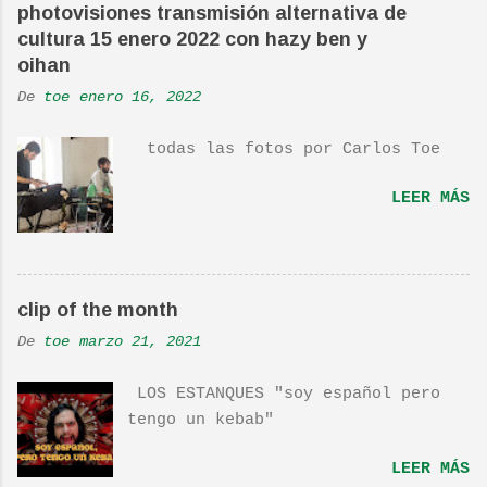
es deliciosa de por si, de hecho
photovisiones transmisión alternativa de
ha sido versionada cienes y cienes
cultura 15 enero 2022 con hazy ben y
de veces. Aquí os dejo el vídeo de
oihan
una actuación de Pete. Ayer pude
De
toe
enero 16, 2022
ver una estupenda película llamada
"Dan in Real Life". Recomendada
todas las fotos por Carlos Toe
por TOE hace unos posts.Yo también
os la recomiendo. En una escena de
LEER MÁS
la peli Dan y su hermano
interpretan esta canción.De hecho
la Banda sonora, interpretada por
Sondre Lerche , incluye una
clip of the month
magnifica Per-Versión de este tema
de Townshend. PINCHA AQUÍ Y LA
De
toe
marzo 21, 2021
TENDRÁS...
LOS ESTANQUES "soy español pero
tengo un kebab"
LEER MÁS