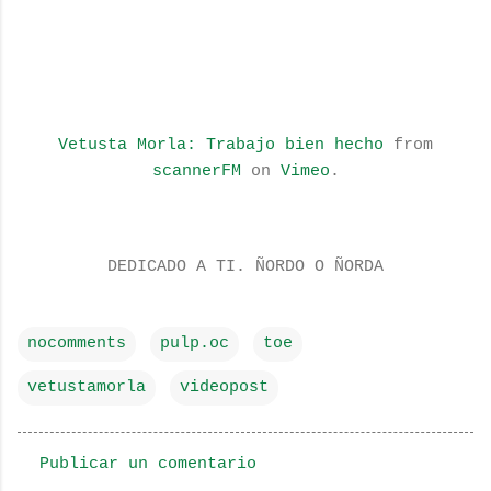
Vetusta Morla: Trabajo bien hecho
from
scannerFM
on
Vimeo
.
DEDICADO A TI. ÑORDO O ÑORDA
nocomments
pulp.oc
toe
vetustamorla
videopost
Publicar un comentario
C