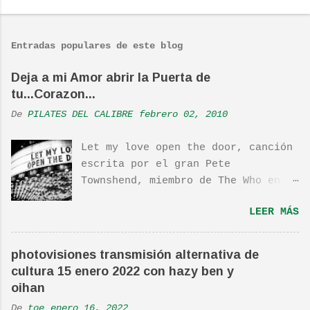
o
m
Entradas populares de este blog
e
n
Deja a mi Amor abrir la Puerta de
tu...Corazon...
t
a
De
PILATES DEL CALIBRE
febrero 02, 2010
r
Let my love open the door, canción
i
escrita por el gran Pete
o
Townshend, miembro de The Who en
s
1980, e incluida en su álbum Empty
LEER MÁS
Glass, del mismo año, y que llego
a estar en el top 10. La cancion
es deliciosa de por si, de hecho
photovisiones transmisión alternativa de
ha sido versionada cienes y cienes
cultura 15 enero 2022 con hazy ben y
de veces. Aquí os dejo el vídeo de
oihan
una actuación de Pete. Ayer pude
De
toe
enero 16, 2022