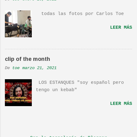
ver una estupenda película llamada
"Dan in Real Life". Recomendada
todas las fotos por Carlos Toe
por TOE hace unos posts.Yo también
os la recomiendo. En una escena de
LEER MÁS
la peli Dan y su hermano
interpretan esta canción.De hecho
la Banda sonora, interpretada por
Sondre Lerche , incluye una
clip of the month
magnifica Per-Versión de este tema
de Townshend. PINCHA AQUÍ Y LA
De
toe
marzo 21, 2021
TENDRÁS...
LOS ESTANQUES "soy español pero
tengo un kebab"
LEER MÁS