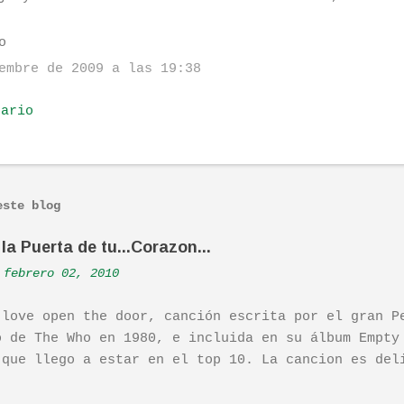
o
embre de 2009 a las 19:38
tario
este blog
la Puerta de tu...Corazon...
febrero 02, 2010
 love open the door, canción escrita por el gran P
o de The Who en 1980, e incluida en su álbum Empty
 que llego a estar en el top 10. La cancion es del
ha sido versionada cienes y cienes de veces. Aquí 
tuación de Pete. Ayer pude ver una estupenda pelíc