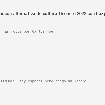
ife". Recomendada por TOE hace unos posts.Yo tambi
 escena de la peli Dan y su hermano interpretan es
isión alternativa de cultura 15 enero 2022 con haz
da sonora, interpretada por Sondre Lerche , incluy
n de este tema de Townshend. PINCHA AQUÍ Y LA TEND
las fotos por Carlos Toe
TANQUES "soy español pero tengo un kebab"