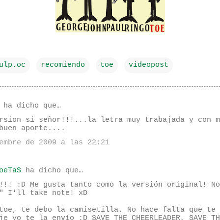
ulp.oc
recomiendo
toe
videopost
ha dicho que…
rsion si señor!!!...la letra muy trabajada y con m
buen aporte....
embre de 2009 a las 22:21
oeTaS
ha dicho que…
!!! :D Me gusta tanto como la versión original! No
" I'll take note! xD
toe, te debo la camisetilla. No hace falta que te 
je yo te la envío :D SAVE THE CHEERLEADER, SAVE TH