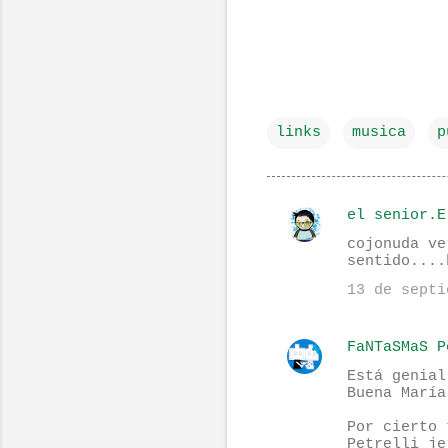
links
musica
p
el senior.E
C
cojonuda ve
o
sentido....
m
13 de septi
e
n
FaNTaSMaS P
t
Está genial
Buena María
a
r
Por cierto 
Petrelli je