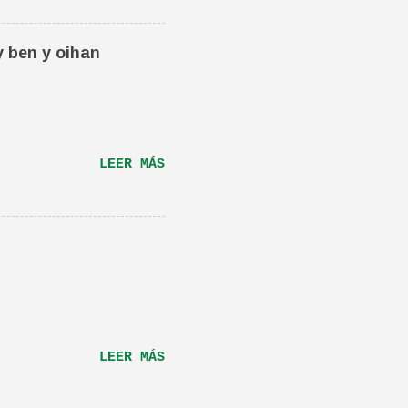
én os la recomiendo.
ta canción.De hecho
y ben y oihan
e una magnifica Per-
RÁS...
LEER MÁS
LEER MÁS