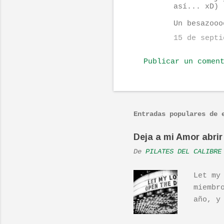
i
así... xD)
o
Un besazooo
s
15 de septi
Publicar un comen
Entradas populares de 
Deja a mi Amor abrir 
De
PILATES DEL CALIBRE
Let my
miembr
año, y
hecho 
una ac