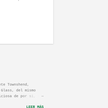
ete Townshend,
 Glass, del mismo
iciosa de por si, de
os dejo el vídeo de
LEER MÁS
ula llamada "Dan in