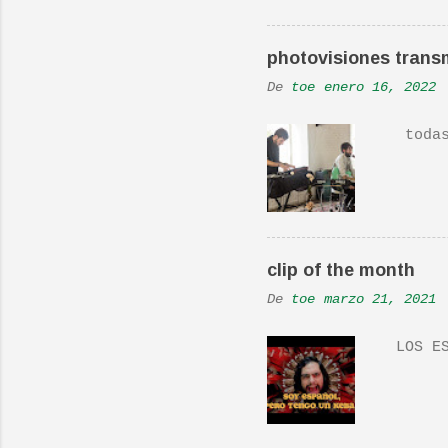
Real L
En una
photovisiones transm
la Ban
De
toe
enero 16, 2022
Versió
todas 
clip of the month
De
toe
marzo 21, 2021
LOS ES