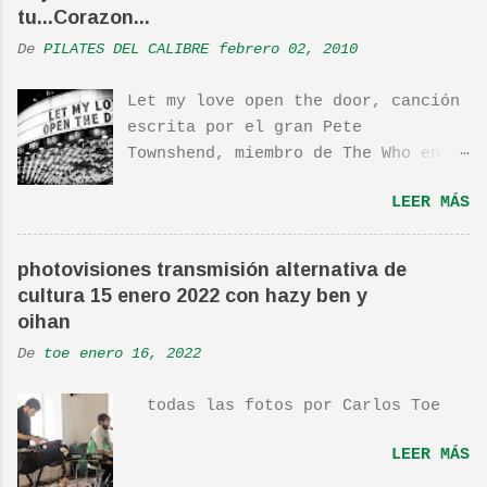
tu...Corazon...
De
PILATES DEL CALIBRE
febrero 02, 2010
Let my love open the door, canción
escrita por el gran Pete
Townshend, miembro de The Who en
1980, e incluida en su álbum Empty
LEER MÁS
Glass, del mismo año, y que llego
a estar en el top 10. La cancion
es deliciosa de por si, de hecho
photovisiones transmisión alternativa de
ha sido versionada cienes y cienes
cultura 15 enero 2022 con hazy ben y
de veces. Aquí os dejo el vídeo de
oihan
una actuación de Pete. Ayer pude
De
toe
enero 16, 2022
ver una estupenda película llamada
"Dan in Real Life". Recomendada
todas las fotos por Carlos Toe
por TOE hace unos posts.Yo también
os la recomiendo. En una escena de
LEER MÁS
la peli Dan y su hermano