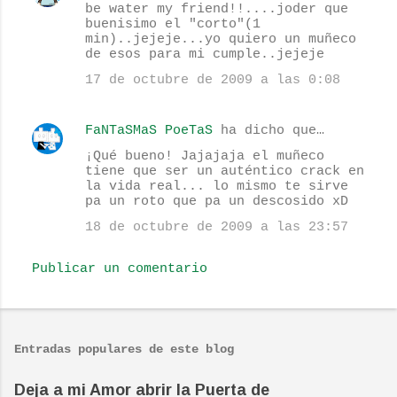
be water my friend!!....joder que
o
buenisimo el "corto"(1
min)..jejeje...yo quiero un muñeco
m
de esos para mi cumple..jejeje
e
17 de octubre de 2009 a las 0:08
n
t
FaNTaSMaS PoeTaS
ha dicho que…
a
¡Qué bueno! Jajajaja el muñeco
r
tiene que ser un auténtico crack en
la vida real... lo mismo te sirve
i
pa un roto que pa un descosido xD
o
18 de octubre de 2009 a las 23:57
s
Publicar un comentario
Entradas populares de este blog
Deja a mi Amor abrir la Puerta de