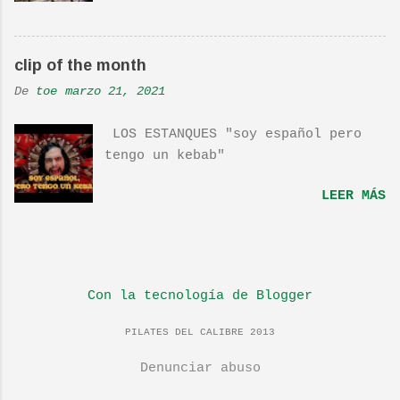
interpretan esta canción.De hecho
la Banda sonora, interpretada por
Sondre Lerche , incluye una
clip of the month
magnifica Per-Versión de este tema
de Townshend. PINCHA AQUÍ Y LA
De
toe
marzo 21, 2021
TENDRÁS...
LOS ESTANQUES "soy español pero
tengo un kebab"
LEER MÁS
Con la tecnología de Blogger
PILATES DEL CALIBRE 2013
Denunciar abuso