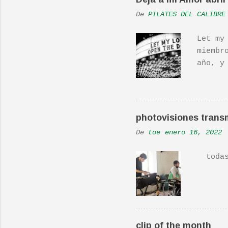
s
De
PILATES DEL CALIBRE
Let my
miembr
año, y
hecho 
una ac
Real L
En una
photovisiones transm
la Ban
De
toe
enero 16, 2022
Versió
todas 
clip of the month