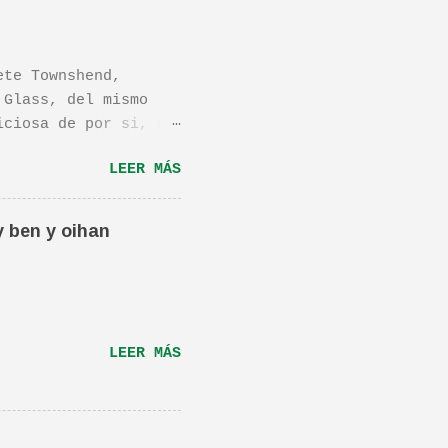
ete Townshend,
 Glass, del mismo
iciosa de por si, de
os dejo el vídeo de
LEER MÁS
ula llamada "Dan in
én os la recomiendo.
ta canción.De hecho
y ben y oihan
e una magnifica Per-
RÁS...
LEER MÁS