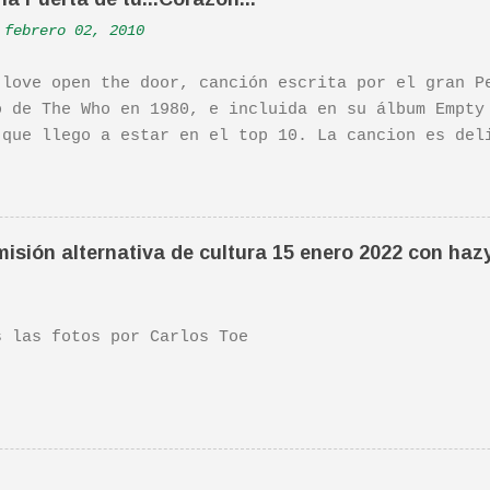
febrero 02, 2010
 love open the door, canción escrita por el gran P
o de The Who en 1980, e incluida en su álbum Empty
 que llego a estar en el top 10. La cancion es del
ha sido versionada cienes y cienes de veces. Aquí 
tuación de Pete. Ayer pude ver una estupenda pelíc
ife". Recomendada por TOE hace unos posts.Yo tambi
 escena de la peli Dan y su hermano interpretan es
isión alternativa de cultura 15 enero 2022 con haz
da sonora, interpretada por Sondre Lerche , incluy
n de este tema de Townshend. PINCHA AQUÍ Y LA TEND
las fotos por Carlos Toe