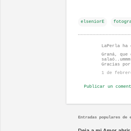
elseniorE
fotogr
LaPerla ha 
C
Graná, que 
o
salaó..ummm
Gracias por
m
1 de febrer
e
n
Publicar un comen
t
a
r
i
Entradas populares de 
o
Deja a mi Amor abrir 