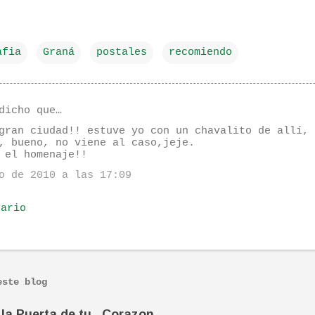
afia
Graná
postales
recomiendo
dicho que…
gran ciudad!! estuve yo con un chavalito de allí, 
, bueno, no viene al caso,jeje.
 el homenaje!!
o de 2010 a las 17:09
tario
este blog
la Puerta de tu...Corazon...