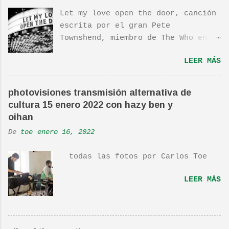
Let my love open the door, canción
escrita por el gran Pete
Townshend, miembro de The Who en
1980, e incluida en su álbum Empty
LEER MÁS
Glass, del mismo año, y que llego
a estar en el top 10. La cancion
es deliciosa de por si, de hecho
photovisiones transmisión alternativa de
ha sido versionada cienes y cienes
cultura 15 enero 2022 con hazy ben y
de veces. Aquí os dejo el vídeo de
oihan
una actuación de Pete. Ayer pude
De
toe
enero 16, 2022
ver una estupenda película llamada
"Dan in Real Life". Recomendada
todas las fotos por Carlos Toe
por TOE hace unos posts.Yo también
os la recomiendo. En una escena de
LEER MÁS
la peli Dan y su hermano
interpretan esta canción.De hecho
la Banda sonora, interpretada por
Sondre Lerche , incluye una