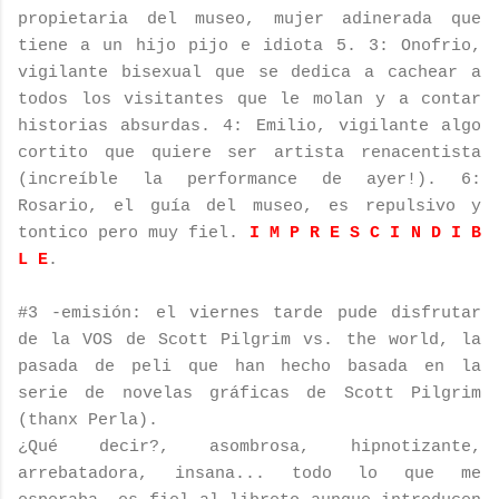
propietaria del museo, mujer adinerada que
tiene a un hijo
pijo
e idiota 5. 3:
Onofrio
,
vigilante bisexual que se dedica a cachear a
todos los visitantes que le
molan
y a contar
historias absurdas. 4: Emilio, vigilante algo
cortito que quiere ser artista renacentista
(increíble la
performance
de ayer!). 6:
Rosario, el guía del museo, es repulsivo y
tontico
pero muy fiel.
I M P R E S C I N D I B
L E
.
#3 -emisión: el viernes tarde pude disfrutar
de la VOS de
Scott
Pilgrim
vs
.
the
world
, la
pasada de
peli
que han hecho basada en la
serie de novelas gráficas de
Scott
Pilgrim
(
thanx
Perla).
¿Qué decir?, asombrosa,
hipnotizante
,
arrebatadora
, insana... todo lo que me