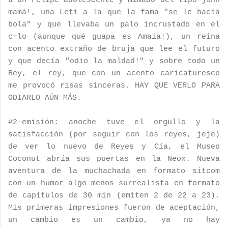
a un
Felipe
adolescente y mimado del tipo
johh
mamá!, una
Leti
a la que la fama "se le hacía
bola" y que llevaba un palo incrustado en el
c+lo (aunque qué guapa es
Amaia
!), un reina
con acento extraño de bruja que lee el futuro
y que decía "odio la maldad!" y sobre todo un
Rey, el rey, que con un acento caricaturesco
me provocó risas sinceras. HAY QUE VERLO PARA
ODIARLO AÚN MÁS.
#2-emisión: anoche tuve el orgullo y la
satisfacción (por seguir con los reyes,
jeje
)
de ver lo nuevo de Reyes y Cía, el Museo
Coconut
abría sus puertas en la
Neox
. Nueva
aventura de la muchachada en formato
sitcom
con un humor algo menos
surrealista
en formato
de capítulos de 30
min
(emiten 2 de 22 a 23).
Mis primeras impresiones fueron de aceptación,
un cambio es un cambio, ya no hay