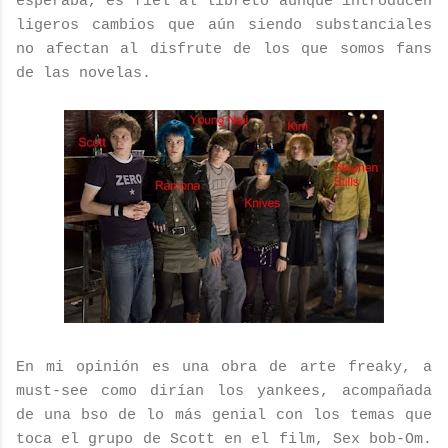
esperaba, es fiel al libreto aunque introducen
ligeros cambios que aún siendo
substanciales
no afectan al disfrute de los que somos
fans
de las novelas.
En mi opinión es una obra de arte
freaky
, a
must
-
see
como dirían los
yankees
, acompañada
de una
bso
de lo más genial con los temas que
toca el grupo de
Scott
en el
film
,
Sex
bob
-
Om
.