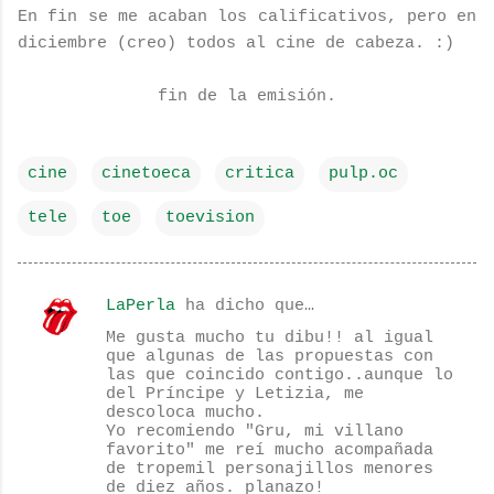
En fin se me acaban los calificativos, pero en
diciembre (creo) todos al cine de cabeza. :)
fin de la emisión.
cine
cinetoeca
critica
pulp.oc
tele
toe
toevision
LaPerla
ha dicho que…
C
Me gusta mucho tu dibu!! al igual
o
que algunas de las propuestas con
las que coincido contigo..aunque lo
m
del Príncipe y Letizia, me
e
descoloca mucho.
Yo recomiendo "Gru, mi villano
n
favorito" me reí mucho acompañada
de tropemil personajillos menores
t
de diez años. planazo!