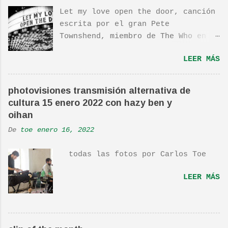
Let my love open the door, canción
escrita por el gran Pete
Townshend, miembro de The Who en
1980, e incluida en su álbum Empty
LEER MÁS
Glass, del mismo año, y que llego
a estar en el top 10. La cancion
es deliciosa de por si, de hecho
photovisiones transmisión alternativa de
ha sido versionada cienes y cienes
cultura 15 enero 2022 con hazy ben y
de veces. Aquí os dejo el vídeo de
oihan
una actuación de Pete. Ayer pude
De
toe
enero 16, 2022
ver una estupenda película llamada
"Dan in Real Life". Recomendada
todas las fotos por Carlos Toe
por TOE hace unos posts.Yo también
os la recomiendo. En una escena de
LEER MÁS
la peli Dan y su hermano
interpretan esta canción.De hecho
la Banda sonora, interpretada por
Sondre Lerche , incluye una