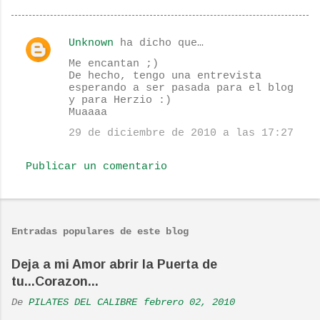
Unknown
ha dicho que…
C
Me encantan ;)
o
De hecho, tengo una entrevista
esperando a ser pasada para el blog
m
y para Herzio :)
e
Muaaaa
n
29 de diciembre de 2010 a las 17:27
t
Publicar un comentario
a
r
i
o
Entradas populares de este blog
s
Deja a mi Amor abrir la Puerta de
tu...Corazon...
De
PILATES DEL CALIBRE
febrero 02, 2010