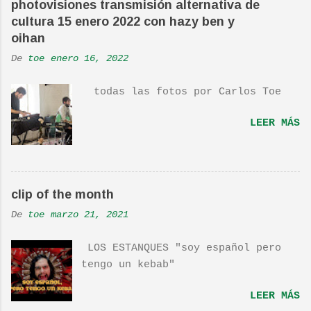
photovisiones transmisión alternativa de
ha sido versionada cienes y cienes
cultura 15 enero 2022 con hazy ben y
de veces. Aquí os dejo el vídeo de
oihan
una actuación de Pete. Ayer pude
De
toe
enero 16, 2022
ver una estupenda película llamada
"Dan in Real Life". Recomendada
todas las fotos por Carlos Toe
por TOE hace unos posts.Yo también
os la recomiendo. En una escena de
LEER MÁS
la peli Dan y su hermano
interpretan esta canción.De hecho
la Banda sonora, interpretada por
Sondre Lerche , incluye una
clip of the month
magnifica Per-Versión de este tema
de Townshend. PINCHA AQUÍ Y LA
De
toe
marzo 21, 2021
TENDRÁS...
LOS ESTANQUES "soy español pero
tengo un kebab"
LEER MÁS