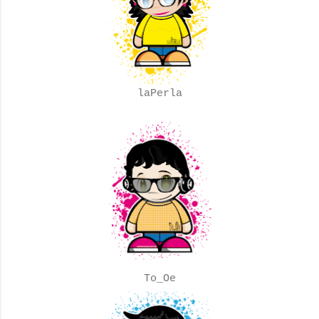
laPerla
To_Oe