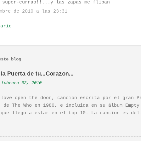
 super-currao!!...y las zapas me flipan
mbre de 2010 a las 23:31
tario
este blog
la Puerta de tu...Corazon...
febrero 02, 2010
 love open the door, canción escrita por el gran P
o de The Who en 1980, e incluida en su álbum Empty
 que llego a estar en el top 10. La cancion es del
ha sido versionada cienes y cienes de veces. Aquí 
tuación de Pete. Ayer pude ver una estupenda pelíc
ife". Recomendada por TOE hace unos posts.Yo tambi