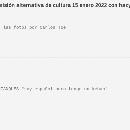
 escena de la peli Dan y su hermano interpretan es
isión alternativa de cultura 15 enero 2022 con haz
da sonora, interpretada por Sondre Lerche , incluy
n de este tema de Townshend. PINCHA AQUÍ Y LA TEND
las fotos por Carlos Toe
TANQUES "soy español pero tengo un kebab"