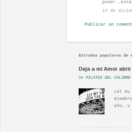
poner..está
a
r
14 de dicie
i
Publicar un comen
o
s
Entradas populares de 
Deja a mi Amor abrir 
De
PILATES DEL CALIBRE
Let my
miembr
año, y
hecho 
una ac
Real L