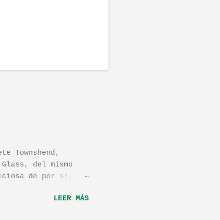
ete Townshend,
 Glass, del mismo
iciosa de por si, de
os dejo el vídeo de
LEER MÁS
ula llamada "Dan in
én os la recomiendo.