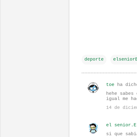
deporte
elsenior
toe
ha dich
C
hehe sabes 
o
igual me ha
m
14 de dicie
e
n
el senior.E
t
si que sabi