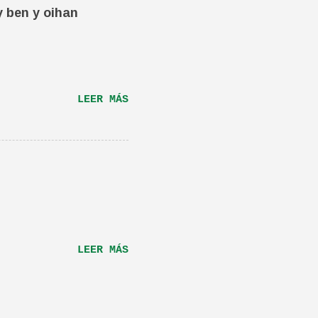
ta canción.De hecho
y ben y oihan
e una magnifica Per-
RÁS...
LEER MÁS
LEER MÁS