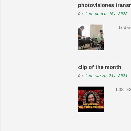
En una
photovisiones transm
la Ban
De
toe
enero 16, 2022
Versió
todas 
clip of the month
De
toe
marzo 21, 2021
LOS ES