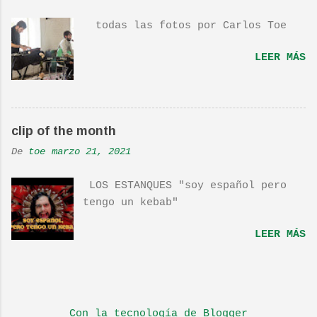
"Dan in Real Life". Recomendada
todas las fotos por Carlos Toe
por TOE hace unos posts.Yo también
os la recomiendo. En una escena de
LEER MÁS
la peli Dan y su hermano
interpretan esta canción.De hecho
la Banda sonora, interpretada por
Sondre Lerche , incluye una
clip of the month
magnifica Per-Versión de este tema
de Townshend. PINCHA AQUÍ Y LA
De
toe
marzo 21, 2021
TENDRÁS...
LOS ESTANQUES "soy español pero
tengo un kebab"
LEER MÁS
Con la tecnología de Blogger