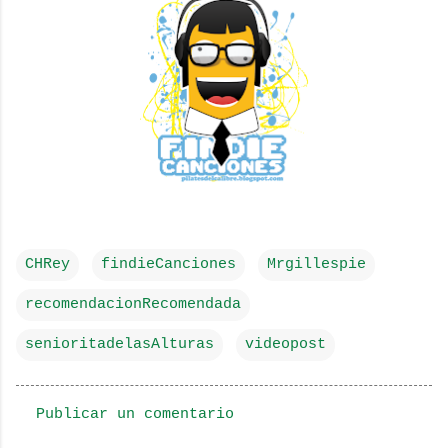
CHRey
findieCanciones
Mrgillespie
recomendacionRecomendada
senioritadelasAlturas
videopost
Publicar un comentario
C