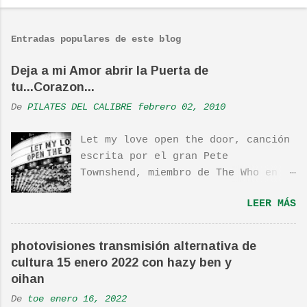
o
m
Entradas populares de este blog
e
n
Deja a mi Amor abrir la Puerta de
tu...Corazon...
t
a
De
PILATES DEL CALIBRE
febrero 02, 2010
r
Let my love open the door, canción
i
escrita por el gran Pete
o
Townshend, miembro de The Who en
s
1980, e incluida en su álbum Empty
LEER MÁS
Glass, del mismo año, y que llego
a estar en el top 10. La cancion
es deliciosa de por si, de hecho
photovisiones transmisión alternativa de
ha sido versionada cienes y cienes
cultura 15 enero 2022 con hazy ben y
de veces. Aquí os dejo el vídeo de
oihan
una actuación de Pete. Ayer pude
De
toe
enero 16, 2022
ver una estupenda película llamada