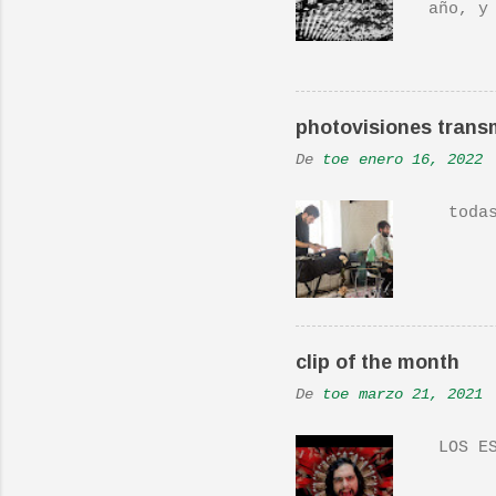
o
año, y
hecho 
s
una ac
Real L
En una
photovisiones transm
la Ban
De
toe
enero 16, 2022
Versió
todas 
clip of the month
De
toe
marzo 21, 2021
LOS ES