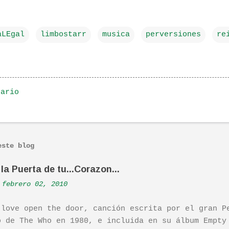
aLEgal
limbostarr
musica
perversiones
re
tario
este blog
la Puerta de tu...Corazon...
febrero 02, 2010
 love open the door, canción escrita por el gran P
o de The Who en 1980, e incluida en su álbum Empty