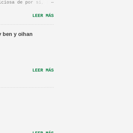
iciosa de por si, de
os dejo el vídeo de
LEER MÁS
ula llamada "Dan in
én os la recomiendo.
ta canción.De hecho
y ben y oihan
e una magnifica Per-
RÁS...
LEER MÁS