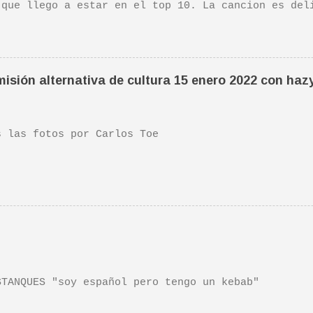
 que llego a estar en el top 10. La cancion es del
ha sido versionada cienes y cienes de veces. Aquí 
tuación de Pete. Ayer pude ver una estupenda pelíc
ife". Recomendada por TOE hace unos posts.Yo tambi
 escena de la peli Dan y su hermano interpretan es
isión alternativa de cultura 15 enero 2022 con haz
da sonora, interpretada por Sondre Lerche , incluy
n de este tema de Townshend. PINCHA AQUÍ Y LA TEND
las fotos por Carlos Toe
TANQUES "soy español pero tengo un kebab"