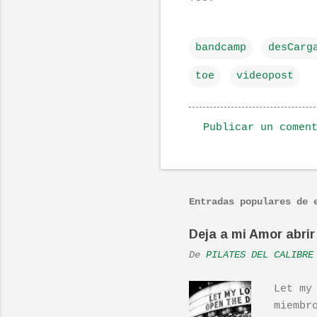
bandcamp
desCarg
toe
videopost
Publicar un comen
C
o
m
Entradas populares de 
e
n
Deja a mi Amor abrir 
t
De
PILATES DEL CALIBRE
a
r
Let my
i
miembr