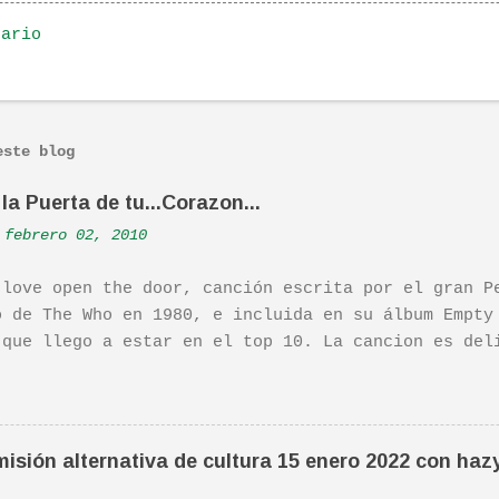
tario
este blog
la Puerta de tu...Corazon...
febrero 02, 2010
 love open the door, canción escrita por el gran P
o de The Who en 1980, e incluida en su álbum Empty
 que llego a estar en el top 10. La cancion es del
ha sido versionada cienes y cienes de veces. Aquí 
tuación de Pete. Ayer pude ver una estupenda pelíc
ife". Recomendada por TOE hace unos posts.Yo tambi
 escena de la peli Dan y su hermano interpretan es
isión alternativa de cultura 15 enero 2022 con haz
da sonora, interpretada por Sondre Lerche , incluy