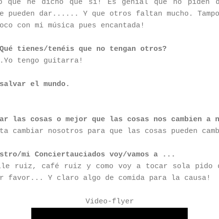
ro que he dicho que si! Es genial que no piden d
e pueden dar...... Y que otros faltan mucho. Tamp
poco con mi música pues encantada!
Qué tienes/tenéis que no tengan otros?
..Yo tengo guitarra!
salvar el mundo.
ar las cosas o mejor que las cosas nos cambien a 
ta cambiar nosotros para que las cosas pueden cam
stro/mi Conciertauciados voy/vamos a ...
lle ruiz, café ruiz y como voy a tocar sola pido
or favor... Y claro algo de comida para la causa!
Video-flyer