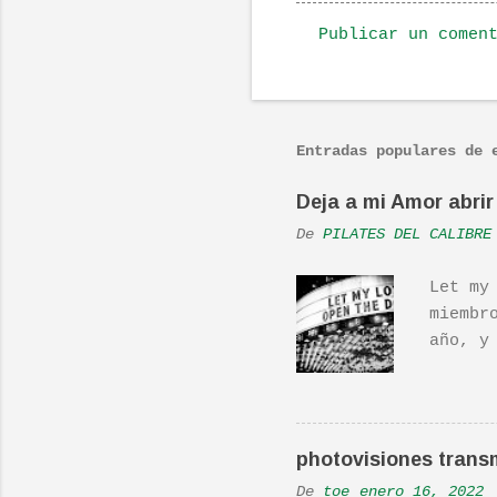
Publicar un comen
C
o
m
Entradas populares de 
e
n
Deja a mi Amor abrir 
t
De
PILATES DEL CALIBRE
a
r
Let my
i
miembr
o
año, y
hecho 
s
una ac
Real L
En una
photovisiones transm
la Ban
De
toe
enero 16, 2022