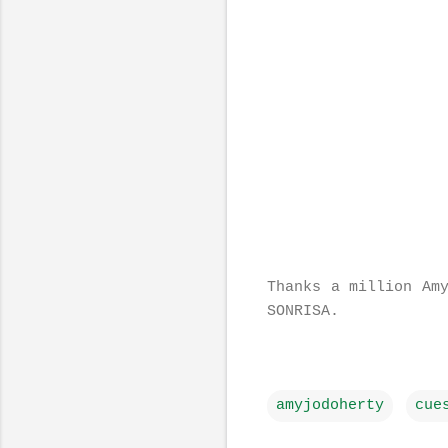
Thanks a million Am
SONRISA.
amyjodoherty
cue