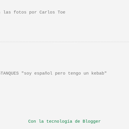
n de este tema de Townshend. PINCHA AQUÍ Y LA TEND
las fotos por Carlos Toe
TANQUES "soy español pero tengo un kebab"
Con la tecnología de Blogger