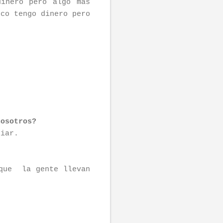
inero pero algo más
oco tengo dinero pero
nosotros?
biar.
 que la gente llevan