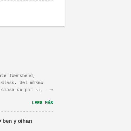
ete Townshend,
 Glass, del mismo
iciosa de por si, de
os dejo el vídeo de
LEER MÁS
ula llamada "Dan in
én os la recomiendo.
ta canción.De hecho
y ben y oihan
e una magnifica Per-