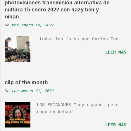
photovisiones transmisión alternativa de
ha sido versionada cienes y cienes
cultura 15 enero 2022 con hazy ben y
de veces. Aquí os dejo el vídeo de
oihan
una actuación de Pete. Ayer pude
De
toe
enero 16, 2022
ver una estupenda película llamada
"Dan in Real Life". Recomendada
todas las fotos por Carlos Toe
por TOE hace unos posts.Yo también
os la recomiendo. En una escena de
LEER MÁS
la peli Dan y su hermano
interpretan esta canción.De hecho
la Banda sonora, interpretada por
Sondre Lerche , incluye una
clip of the month
magnifica Per-Versión de este tema
de Townshend. PINCHA AQUÍ Y LA
De
toe
marzo 21, 2021
TENDRÁS...
LOS ESTANQUES "soy español pero
tengo un kebab"
LEER MÁS