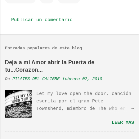
Publicar un comentario
C
o
m
Entradas populares de este blog
e
n
Deja a mi Amor abrir la Puerta de
tu...Corazon...
t
a
De
PILATES DEL CALIBRE
febrero 02, 2010
r
Let my love open the door, canción
i
escrita por el gran Pete
o
Townshend, miembro de The Who en
s
1980, e incluida en su álbum Empty
LEER MÁS
Glass, del mismo año, y que llego
a estar en el top 10. La cancion
es deliciosa de por si, de hecho