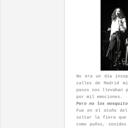
No era un día insop
calles de Madrid m
pasos nos llevaban 
por mil emociones.
Pero no los mosquito
Fue en el otoño del
soltar la fiera que
como puños, sonidos