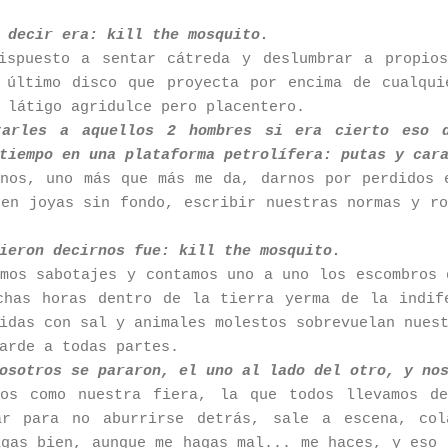
 decir era: kill the mosquito.
ispuesto a sentar cátreda y deslumbrar a propio
 último disco que proyecta por encima de cualqui
 látigo agridulce pero placentero.
tarles a aquellos 2 hombres si era cierto eso 
tiempo en una plataforma petrolífera: putas y car
rnos, uno más que más me da, darnos por perdidos 
 en joyas sin fondo, escribir nuestras normas y ro
ieron decirnos fue: kill the mosquito.
amos sabotajes y contamos uno a uno los escombros 
chas horas dentro de la tierra yerma de la indi
idas con sal y animales molestos sobrevuelan nues
arde a todas partes.
osotros se pararon, el uno al lado del otro, y no
mos como nuestra fiera, la que todos llevamos de
ar para no aburrirse detrás, sale a escena, col
agas bien, aunque me hagas mal... me haces, y eso 