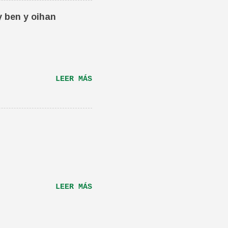
ta canción.De hecho
y ben y oihan
e una magnifica Per-
RÁS...
LEER MÁS
LEER MÁS