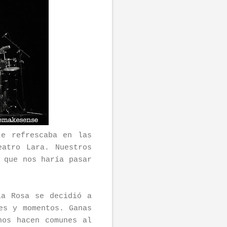
te refrescaba en las
atro Lara. Nuestros
 que nos haría pasar
la Rosa se decidió a
es y momentos. Ganas
nos hacen comunes al