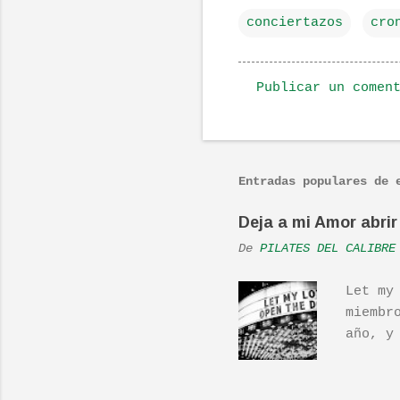
conciertazos
cro
Publicar un comen
C
o
m
Entradas populares de 
e
n
Deja a mi Amor abrir 
t
De
PILATES DEL CALIBRE
a
r
Let my
i
miembr
o
año, y
hecho 
s
una ac
Real L