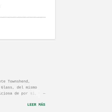
ete Townshend,
 Glass, del mismo
iciosa de por si, de
os dejo el vídeo de
LEER MÁS
ula llamada "Dan in
én os la recomiendo.