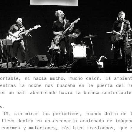
ortable, ni hacía mucho, mucho calor. El ambien
ientras la noche nos buscaba en la puerta del Te
por un hall abarrotado hacia la butaca confortable
s.
 13, sin mirar los periódicos, cuando Julio de 
 lleva dentro en un escenario acolchado de imágen
 enormes y mutaciones, más bien trastornos, que 