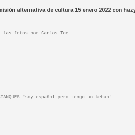
 escena de la peli Dan y su hermano interpretan es
isión alternativa de cultura 15 enero 2022 con haz
da sonora, interpretada por Sondre Lerche , incluy
n de este tema de Townshend. PINCHA AQUÍ Y LA TEND
las fotos por Carlos Toe
TANQUES "soy español pero tengo un kebab"