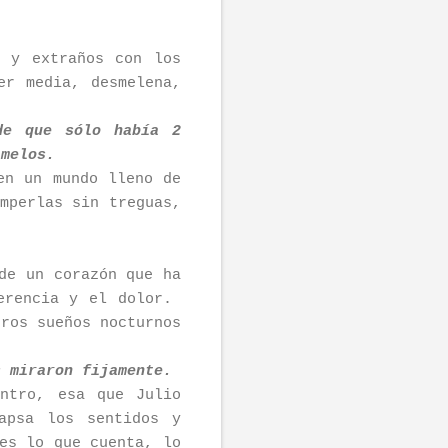
s y extraños con los
er media, desmelena,
de que sólo había 2
amelos.
en un mundo lleno de
mperlas sin treguas,
de un corazón que ha
ferencia y el dolor.
tros sueños nocturnos
s miraron fijamente.
ntro, esa que Julio
apsa los sentidos y
es lo que cuenta, lo