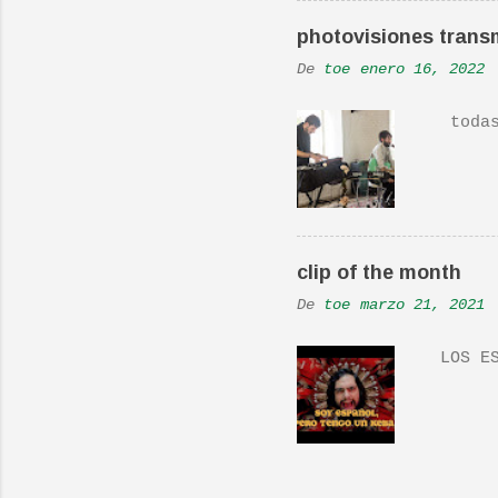
En una
photovisiones transm
la Ban
De
toe
enero 16, 2022
Versió
todas 
clip of the month
De
toe
marzo 21, 2021
LOS ES