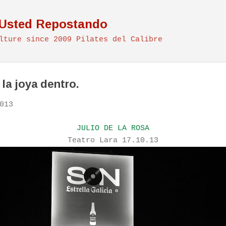
Ir al contenido principal
 Usted Repostando
lture since 2009 Pilates del Calibre
 la joya dentro.
013
JULIO DE LA ROSA
Teatro Lara 17.10.13