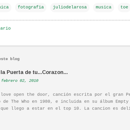
nica
fotografia
juliodelarosa
musica
toe
tario
este blog
la Puerta de tu...Corazon...
febrero 02, 2010
 love open the door, canción escrita por el gran P
o de The Who en 1980, e incluida en su álbum Empty
 que llego a estar en el top 10. La cancion es del
ha sido versionada cienes y cienes de veces. Aquí 
tuación de Pete. Ayer pude ver una estupenda pelíc
ife". Recomendada por TOE hace unos posts.Yo tambi