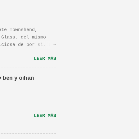
ete Townshend,
 Glass, del mismo
iciosa de por si, de
os dejo el vídeo de
LEER MÁS
ula llamada "Dan in
én os la recomiendo.
ta canción.De hecho
y ben y oihan
e una magnifica Per-
RÁS...
LEER MÁS