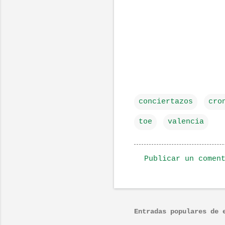
conciertazos
cro
toe
valencia
Publicar un comen
C
o
m
Entradas populares de 
e