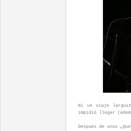
Ni un viaje largui
impidió llegar (adem
Después de unos
¿Qué