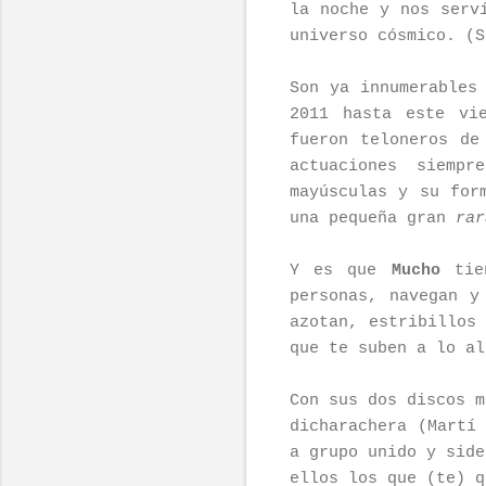
la noche y nos serv
universo cósmico. (S
Son ya innumerables
2011 hasta este vi
fueron teloneros de
actuaciones siemp
mayúsculas y su for
una pequeña gran
rar
Y es que
Mucho
tien
personas, navegan y
azotan, estribillos
que te suben a lo al
Con sus dos discos m
dicharachera (Martí
a grupo unido y side
ellos los que (te) q