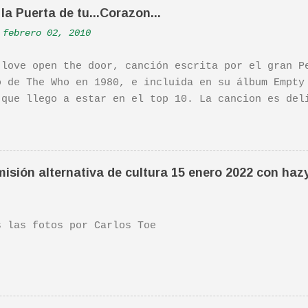
la Puerta de tu...Corazon...
febrero 02, 2010
 love open the door, canción escrita por el gran P
o de The Who en 1980, e incluida en su álbum Empty
 que llego a estar en el top 10. La cancion es del
ha sido versionada cienes y cienes de veces. Aquí 
tuación de Pete. Ayer pude ver una estupenda pelíc
ife". Recomendada por TOE hace unos posts.Yo tambi
 escena de la peli Dan y su hermano interpretan es
isión alternativa de cultura 15 enero 2022 con haz
da sonora, interpretada por Sondre Lerche , incluy
n de este tema de Townshend. PINCHA AQUÍ Y LA TEND
las fotos por Carlos Toe