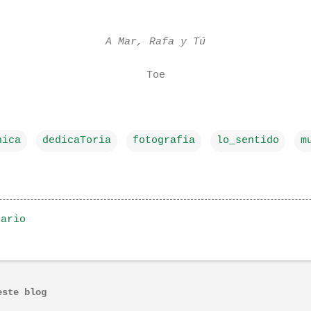
A Mar, Rafa y Tú
Toe
nica
dedicaToria
fotografia
lo_sentido
m
tario
este blog