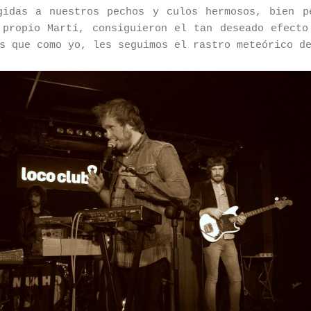
gidas a nuestros pechos y culos hermosos, bien p
 propio Martí, consiguieron el tan deseado efecto
s que como yo, les seguimos el rastro meteórico d