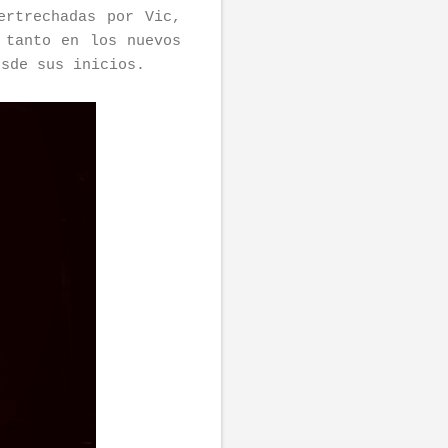
ertrechadas por Vic,
 tanto en los nuevos
esde sus inicios.