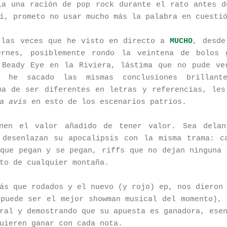
ía una ración de pop rock durante el rato antes d
í, prometo no usar mucho más la palabra en cuesti
 las veces que he visto en directo a
MUCHO
, desde
ernes, posiblemente rondo la veintena de bolos g
 Beady Eye en la Riviera, lástima que no pude ve
re he sacado las mismas conclusiones brillant
ma de ser diferentes en letras y referencias, les
a avis
en esto de los escenarios patrios.
en el valor añadido de tener valor. Sea dela
 desenlazan su apocalipsis con la misma trama: c
 que pegan y se pegan, riffs que no dejan ninguna 
to de cualquier montaña.
ás que rodados y el nuevo (y rojo) ep, nos dieron
 puede ser el mejor showman musical del momento), 
ral y demostrando que su apuesta es ganadora, ese
uieren ganar con cada nota.