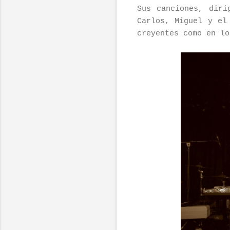
Sus canciones, diri
Carlos, Miguel y el
creyentes como en lo