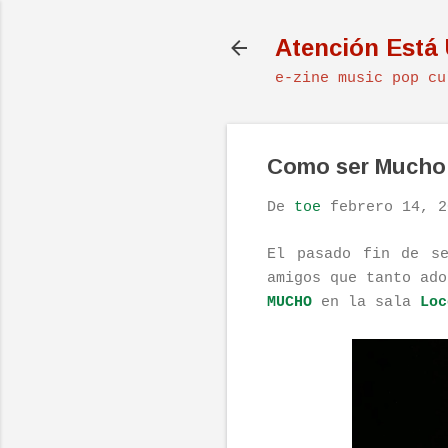
Atención Está
e-zine music pop cu
Como ser Mucho 
De
toe
febrero 14, 2
El pasado fin de s
amigos que tanto ado
MUCHO
en la sala
Loc