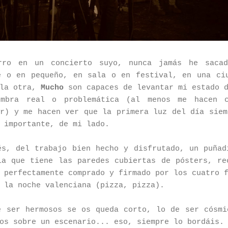
rro en un concierto suyo, nunca jamás he saca
e o en pequeño, en sala o en festival, en una ci
 la otra,
Mucho
son capaces de levantar mi estado d
ombra real o problemática (al menos me hacen 
ar) y me hacen ver que la primera luz del día siem
 importante, de mi lado.
és, del trabajo bien hecho y disfrutado, un puñad
la que tiene las paredes cubiertas de pósters, re
 perfectamente comprado y firmado por los cuatro 
 la noche valenciana (pizza, pizza).
e ser hermosos se os queda corto, lo de ser cósmi
os sobre un escenario... eso, siempre lo bordáis.