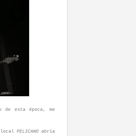
o de esta época, me
 local
PELICANO
abría