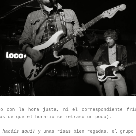
to con la hora justa, ni el correspondiente frí
ás de que el horario se retrasó un poco).
 hacéis aquí?
y unas risas bien regadas, el grupo