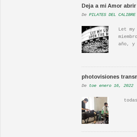
n
Deja a mi Amor abrir 
t
De
PILATES DEL CALIBRE
a
r
Let my
i
miembr
o
año, y
hecho 
s
una ac
Real L
En una
photovisiones transm
la Ban
De
toe
enero 16, 2022
Versió
todas 