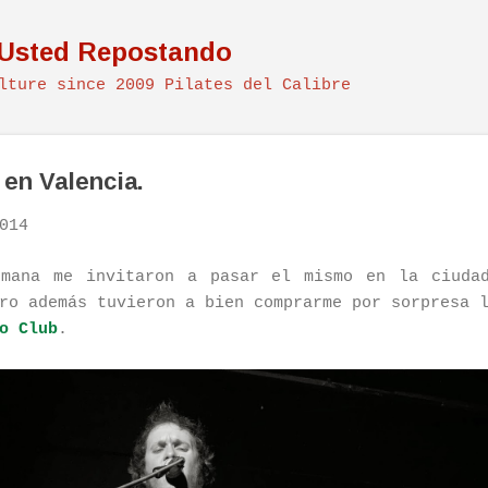
Ir al contenido principal
 Usted Repostando
lture since 2009 Pilates del Calibre
en Valencia.
014
emana me invitaron a pasar el mismo en la ciudad
ro además tuvieron a bien comprarme por sorpresa 
o Club
.