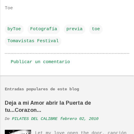
Toe
byToe
Fotografía
previa
toe
Tomavistas Festival
Publicar un comentario
C
o
m
Entradas populares de este blog
e
n
Deja a mi Amor abrir la Puerta de
tu...Corazon...
t
a
De
PILATES DEL CALIBRE
febrero 02, 2010
r
Let my love open the door, canción