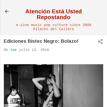
Ir al contenido principal
Atención Está Usted
Repostando
e-zine music pop culture since 2009
Pilates del Calibre
Ediciones Bistec Negro: Bolazo!
De
toe
julio 12, 2018