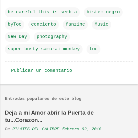
be careful this is serbia
bistec negro
byToe
concierto
fanzine
Music
New Day
photography
super busty samurai monkey
toe
Publicar un comentario
C
o
m
Entradas populares de este blog
e
n
Deja a mi Amor abrir la Puerta de
tu...Corazon...
t
a
De
PILATES DEL CALIBRE
febrero 02, 2010
r