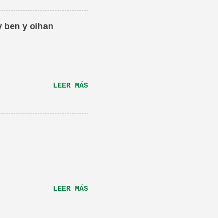
én os la recomiendo.
ta canción.De hecho
y ben y oihan
e una magnifica Per-
RÁS...
LEER MÁS
LEER MÁS