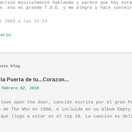
activo musicalmente hablando y parece que hoy esta
e..eso es grande T.O.E. y me alegra y hace sonreir
e 2009 a las 23:24
tario
este blog
la Puerta de tu...Corazon...
febrero 02, 2010
 love open the door, canción escrita por el gran P
o de The Who en 1980, e incluida en su álbum Empty
 que llego a estar en el top 10. La cancion es del
ha sido versionada cienes y cienes de veces. Aquí 
tuación de Pete. Ayer pude ver una estupenda pelíc