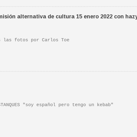
ife". Recomendada por TOE hace unos posts.Yo tambi
 escena de la peli Dan y su hermano interpretan es
isión alternativa de cultura 15 enero 2022 con haz
da sonora, interpretada por Sondre Lerche , incluy
n de este tema de Townshend. PINCHA AQUÍ Y LA TEND
las fotos por Carlos Toe
TANQUES "soy español pero tengo un kebab"