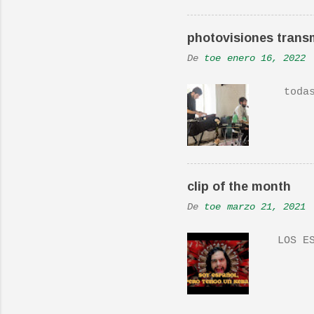
Real L
En una
photovisiones transm
la Ban
De
toe
enero 16, 2022
Versió
todas 
clip of the month
De
toe
marzo 21, 2021
LOS ES