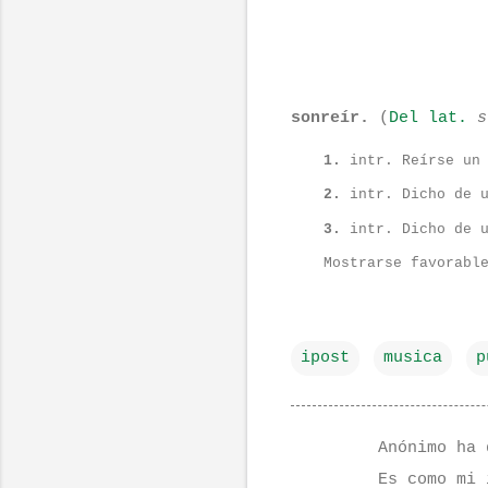
sonreír
.
(
Del
lat.
s
1.
intr.
Reírse un 
2.
intr.
Dicho de u
3.
intr.
Dicho de u
Mostrarse favorabl
ipost
musica
p
Anónimo ha 
C
Es como mi 