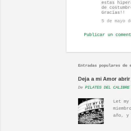
o
estas hiper
de costumbr
m
Gracias!!
e
5 de mayo d
n
t
Publicar un comen
a
r
i
Entradas populares de 
o
s
Deja a mi Amor abrir 
De
PILATES DEL CALIBRE
Let my
miembr
año, y
hecho 
una ac