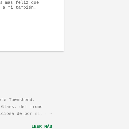
s mas feliz que
 a mi también.
ete Townshend,
 Glass, del mismo
iciosa de por si, de
os dejo el vídeo de
LEER MÁS
ula llamada "Dan in