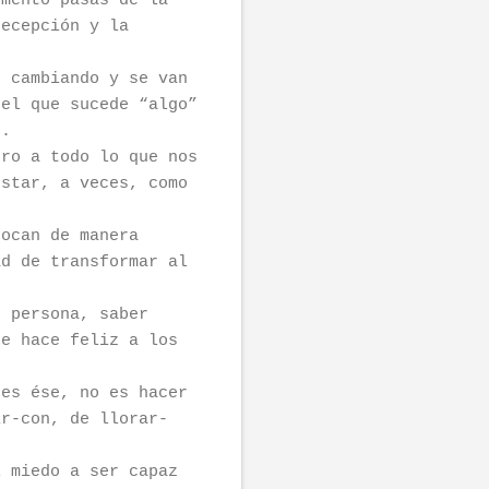
omento pasas de la
decepción y la
n cambiando y se van
 el que sucede “algo”
r.
ero a todo lo que nos
estar, a veces, como
tocan de manera
ad de transformar al
s persona, saber
ue hace feliz a los
 es ése, no es hacer
ir-con, de llorar-
l miedo a ser capaz