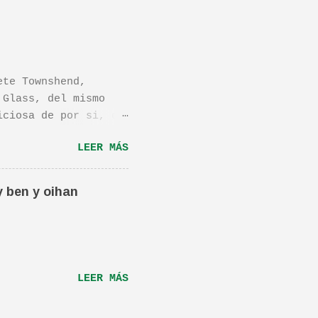
ete Townshend,
 Glass, del mismo
iciosa de por si, de
os dejo el vídeo de
LEER MÁS
ula llamada "Dan in
én os la recomiendo.
ta canción.De hecho
y ben y oihan
e una magnifica Per-
RÁS...
LEER MÁS