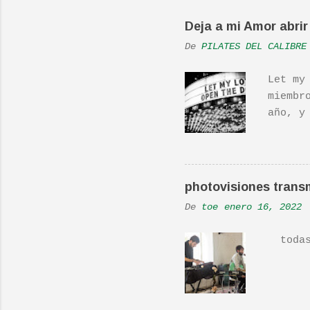
Deja a mi Amor abrir 
De
PILATES DEL CALIBRE
Let my
miembr
año, y
hecho 
una ac
Real L
En una
photovisiones transm
la Ban
De
toe
enero 16, 2022
Versió
todas 