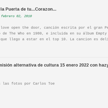
la Puerta de tu...Corazon...
febrero 02, 2010
 love open the door, canción escrita por el gran P
o de The Who en 1980, e incluida en su álbum Empty
 que llego a estar en el top 10. La cancion es del
ha sido versionada cienes y cienes de veces. Aquí 
tuación de Pete. Ayer pude ver una estupenda pelíc
ife". Recomendada por TOE hace unos posts.Yo tambi
 escena de la peli Dan y su hermano interpretan es
isión alternativa de cultura 15 enero 2022 con haz
da sonora, interpretada por Sondre Lerche , incluy
n de este tema de Townshend. PINCHA AQUÍ Y LA TEND
las fotos por Carlos Toe