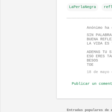
LaPerlaNegra
ref
Anónimo ha 
C
SIN PALABRA
o
BUENA REFLE
LA VIDA ES 
m
e
ADEMAS TU S
ESO ERES TA
n
BESOS
TOE
t
18 de mayo 
a
r
Publicar un comen
i
o
s
Entradas populares de 