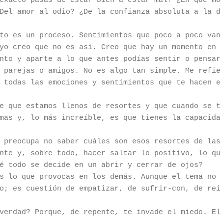
exacto pasas de estar bien a estar mal? ¿En qué m
Del amor al odio? ¿De la confianza absoluta a la 
to es un proceso. Sentimientos que poco a poco va
yo creo que no es así. Creo que hay un momento en
nto y aparte a lo que antes podías sentir o pensa
 parejas o amigos. No es algo tan simple. Me refi
 todas las emociones y sentimientos que te hacen 
e que estamos llenos de resortes y que cuando se 
mas y, lo más increíble, es que tienes la capacid
 preocupa no saber cuáles son esos resortes de la
nte y, sobre todo, hacer saltar lo positivo, lo q
é todo se decide en un abrir y cerrar de ojos?
s lo que provocas en los demás. Aunque el tema no
o; es cuestión de empatizar, de sufrir-con, de re
verdad? Porque, de repente, te invade el miedo. E