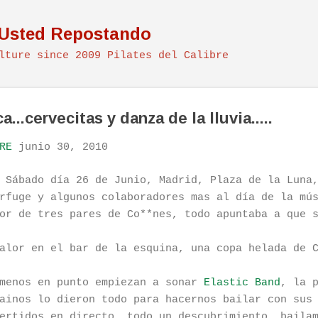
Ir al contenido principal
 Usted Repostando
lture since 2009 Pilates del Calibre
...cervecitas y danza de la lluvia.....
RE
junio 30, 2010
 Sábado día 26 de Junio, Madrid, Plaza de la Luna
rfuge y algunos colaboradores mas al día de la mú
or de tres pares de Co**nes, todo apuntaba a que 
alor en el bar de la esquina, una copa helada de 
 menos en punto empiezan a sonar
Elastic Band
, la 
ainos lo dieron todo para hacernos bailar con sus
ertidos en directo, todo un descubrimiento, baila