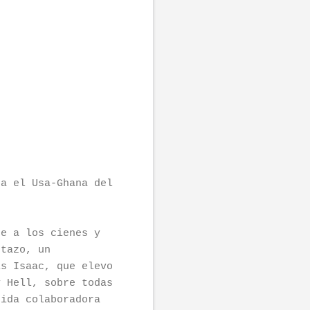
za el Usa-Ghana del
se a los cienes y
ntazo, un
is Isaac, que elevo
y Hell, sobre todas
rida colaboradora