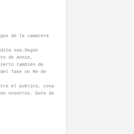
igos de la camarera
ldita sea.Según
ito de Annie,
cierto también de
 del Take on Me de
ntre el publico, cosa
 en nosotros, bote de