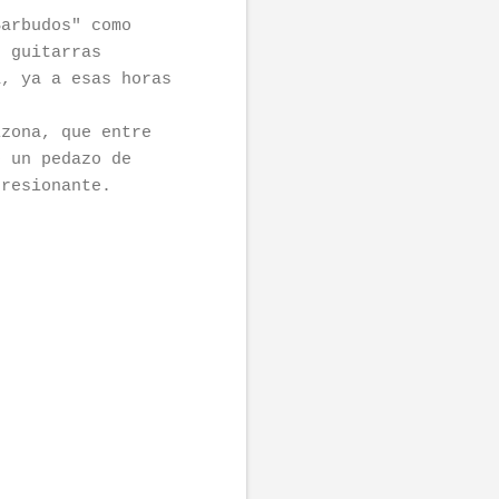
Barbudos" como
s guitarras
a, ya a esas horas
izona, que entre
o un pedazo de
presionante.