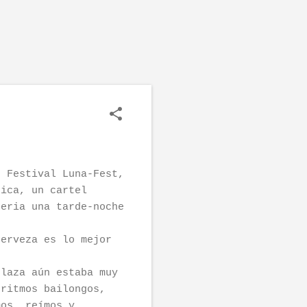
, Festival Luna-Fest,
sica, un cartel
seria una tarde-noche
Cerveza es lo mejor
plaza aún estaba muy
 ritmos bailongos,
mos, reímos y