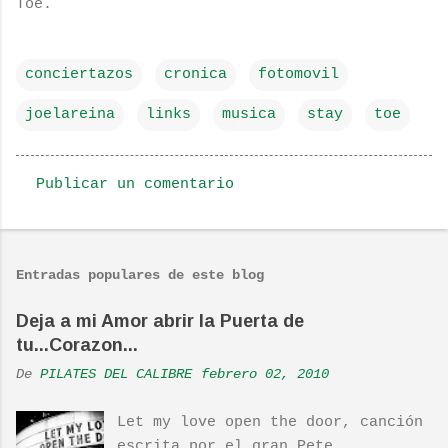
Toe.
conciertazos
cronica
fotomovil
joelareina
links
musica
stay
toe
Publicar un comentario
C
o
m
Entradas populares de este blog
e
n
Deja a mi Amor abrir la Puerta de
tu...Corazon...
t
a
De
PILATES DEL CALIBRE
febrero 02, 2010
r
Let my love open the door, canción
i
escrita por el gran Pete