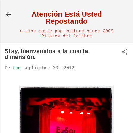
Ir al contenido principal
Atención Está Usted
Repostando
e-zine music pop culture since 2009
Pilates del Calibre
Stay, bienvenidos a la cuarta
dimensión.
De
toe
septiembre 30, 2012