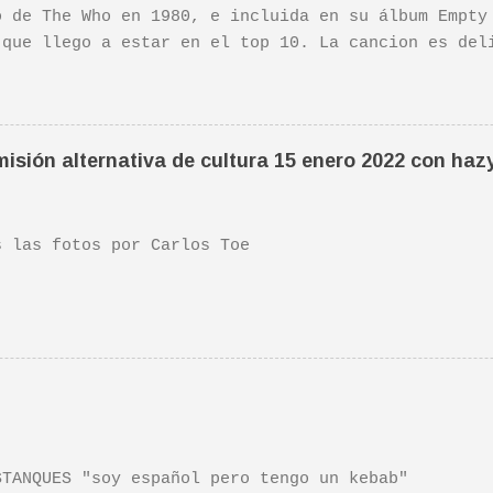
o de The Who en 1980, e incluida en su álbum Empty
 que llego a estar en el top 10. La cancion es del
ha sido versionada cienes y cienes de veces. Aquí 
tuación de Pete. Ayer pude ver una estupenda pelíc
ife". Recomendada por TOE hace unos posts.Yo tambi
 escena de la peli Dan y su hermano interpretan es
isión alternativa de cultura 15 enero 2022 con haz
da sonora, interpretada por Sondre Lerche , incluy
n de este tema de Townshend. PINCHA AQUÍ Y LA TEND
las fotos por Carlos Toe
TANQUES "soy español pero tengo un kebab"