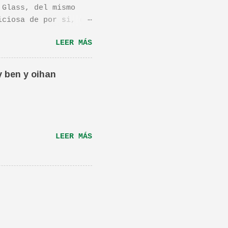
 Glass, del mismo
iciosa de por si, de
os dejo el vídeo de
LEER MÁS
ula llamada "Dan in
én os la recomiendo.
ta canción.De hecho
y ben y oihan
e una magnifica Per-
RÁS...
LEER MÁS