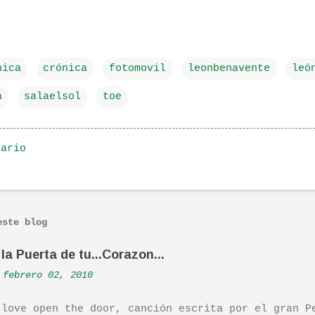
nica
crónica
fotomovil
leonbenavente
leó
a
salaelsol
toe
tario
este blog
la Puerta de tu...Corazon...
febrero 02, 2010
 love open the door, canción escrita por el gran P