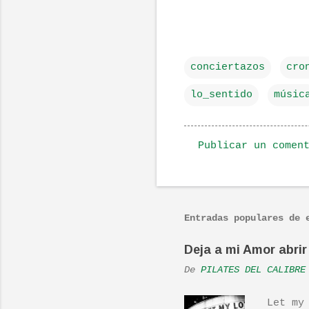
conciertazos
cro
lo_sentido
músic
Publicar un comen
C
o
m
Entradas populares de 
e
n
Deja a mi Amor abrir 
t
De
PILATES DEL CALIBRE
a
r
Let my