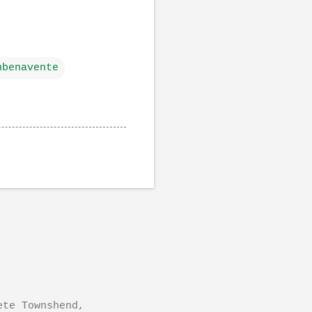
nbenavente
ete Townshend,