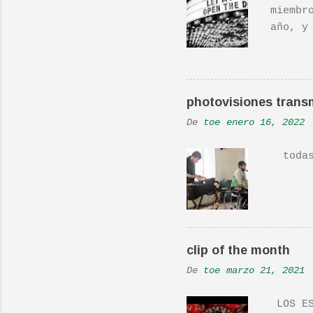
i
miembr
o
año, y
hecho 
s
una ac
Real L
En una
photovisiones transm
la Ban
De
toe
enero 16, 2022
Versió
todas 
clip of the month
De
toe
marzo 21, 2021
LOS ES