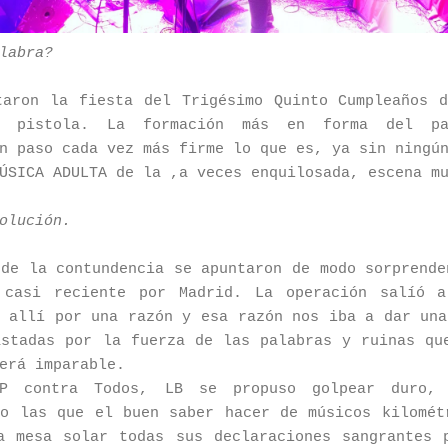
labra?
aron la fiesta del Trigésimo Quinto Cumpleaños 
 pistola. La formación más en forma del pa
n paso cada vez más firme lo que es, ya sin ningú
ÚSICA ADULTA de la ,a veces enquilosada, escena m
olución.
 de la contundencia se apuntaron de modo sorprende
 casi reciente por Madrid. La operación salíó a
s allí por una razón y esa razón nos iba a dar una
astadas por la fuerza de las palabras y ruinas qu
erá imparable.
 contra Todos, LB se propuso golpear duro, 
lo las que el buen saber hacer de músicos kilomét
a mesa solar todas sus declaraciones sangrantes 