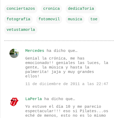
conciertazos
cronica
dedicaToria
fotografia
fotomovil
musica
toe
vetustamorla
Mercedes
ha dicho que…
C
Genial la crónica, me has
o
emocionado!! geniales las luces, la
gente, la música y hasta la
m
palmerita! jaja y muy grandes
e
ellos!
n
11 de diciembre de 2011 a las 22:47
t
a
LaPerla
ha dicho que…
r
Yo estuve el día 10 y me parecio
espectacular!!! eso si Pilates...os
i
eché de menos, esto no es lo mismo