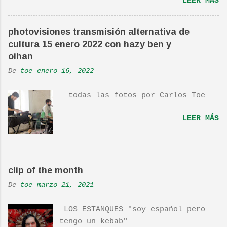
LEER MÁS
Glass, del mismo año, y que llego
a estar en el top 10. La cancion
es deliciosa de por si, de hecho
photovisiones transmisión alternativa de
ha sido versionada cienes y cienes
cultura 15 enero 2022 con hazy ben y
de veces. Aquí os dejo el vídeo de
oihan
una actuación de Pete. Ayer pude
De
toe
enero 16, 2022
ver una estupenda película llamada
"Dan in Real Life". Recomendada
todas las fotos por Carlos Toe
por TOE hace unos posts.Yo también
os la recomiendo. En una escena de
LEER MÁS
la peli Dan y su hermano
interpretan esta canción.De hecho
la Banda sonora, interpretada por
Sondre Lerche , incluye una
clip of the month
magnifica Per-Versión de este tema
de Townshend. PINCHA AQUÍ Y LA
De
toe
marzo 21, 2021
TENDRÁS...
LOS ESTANQUES "soy español pero
tengo un kebab"