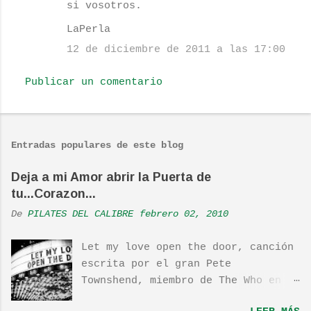
o
si vosotros.
s
LaPerla
12 de diciembre de 2011 a las 17:00
Publicar un comentario
Entradas populares de este blog
Deja a mi Amor abrir la Puerta de
tu...Corazon...
De
PILATES DEL CALIBRE
febrero 02, 2010
Let my love open the door, canción
escrita por el gran Pete
Townshend, miembro de The Who en
1980, e incluida en su álbum Empty