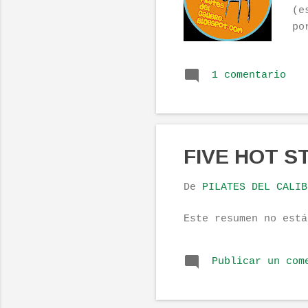
(e
po
on
in
1 comentario
va
pe
su
y 
re
FIVE HOT S
de
ma
De
PILATES DEL CALIB
Li
Este resumen no est
Publicar un com