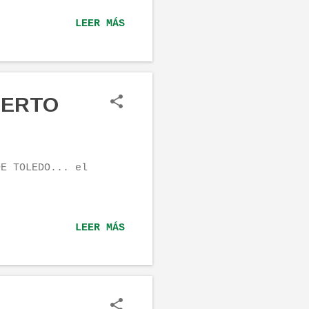
tería", información
LEER MÁS
y gracias por echar
libre.
IERTO
DE TOLEDO... el
LEER MÁS