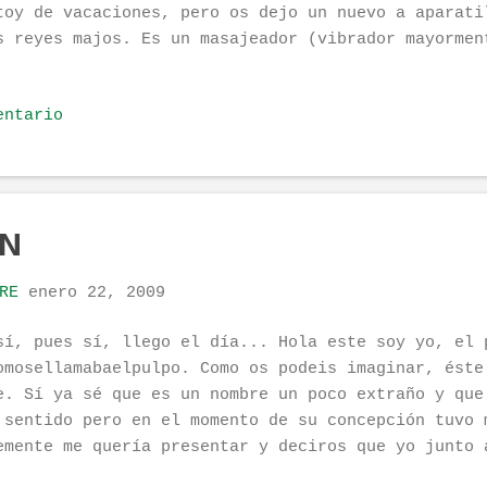
toy de vacaciones, pero os dejo un nuevo a aparati
s reyes majos. Es un masajeador (vibrador mayormen
la..es bueno. Perfecto para jugar solo o en pareja
 mas divertido) y explorarte y explorarl@...es gen
entario
una fotico para que podáis verlo.
tp://www.consumer.philips.com/consumer/es/es/consu
10_00_ES_CONSUMER/#/consumer/es/es/consumer/cc/_pr
ONSUMER/HF8400 Que lo disfrutéis !!! LaPerlaNegra
ÓN
RE
enero 22, 2009
sí, pues sí, llego el día... Hola este soy yo, el 
omosellamabaelpulpo. Como os podeis imaginar, éste
e. Sí ya sé que es un nombre un poco extraño y que
 sentido pero en el momento de su concepción tuvo 
emente me quería presentar y deciros que yo junto 
naremos la escritura de este nuestro primer bloggg