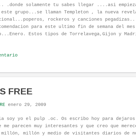
.. .donde solamente tu sabes llegar ....asi empiez
 este grupo...se llaman Templeton , la nueva revel
cional...poperos, rockeros y canciones pegadizas..
comendacion para este ultimo fin de semana del mes
o...Enero. Estos tipos de Torrelavega,Gijon y Madr
uesta para este año 2009, el disco Exposicion Univ
nta desde el dia 26 de Enero. Si quereis escuchar 
entario
scargarla gratis desde Aqui . Espero que lo disfru
en fin de semana. Besicos para ellas abrazos para 
Senior.E...
S FREE
RE
enero 29, 2009
la soy yo el pulp .oc. Os escribo hoy para dejaros
e me parecen muy interesantes y que creo que merec
 millón, millón y medio de visitantes diarios de n