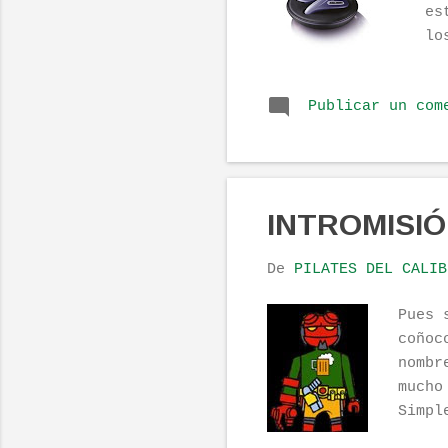
es
lo
el
es
Publicar un com
y 
ht
84
_C
INTROMISI
De
PILATES DEL CALIB
Pues 
coñoc
nombr
mucho
Simpl
alter