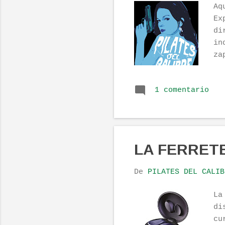
Aq
Ex
di
in
za
CO
bu
1 comentario
ga
Es
qu
ec
Fr
LA FERRET
TH
De
PILATES DEL CALIB
La
di
cu