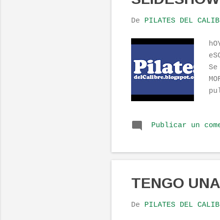
a
De
PILATES DEL CALIB
d
a
hO
s
eS
Se
MO
pu
Publicar un com
TENGO UNA 
De
PILATES DEL CALIB