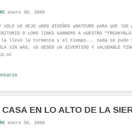
RE
enero 30, 2009
Y sÓLO oS dEJO uNOS dISEÑOS aMATEURS pARA qUE lOS 
CRITORIO O cOMO lINKS bANNERS A nUESTRO "fREAKYBLO
 la llevó la tormenta y el tiempo... nada se pudo 
RLA sIN mÁS, oS dESEO uN dIVERTIDO Y sALUDABLE fIN
lp.oc
entario
CASA EN LO ALTO DE LA SIER
RE
enero 30, 2009