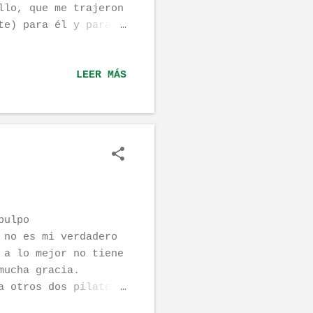
llo, que me trajeron
te) para él y para
 (mejor en pareja,
ial. Os dejo el link
LEER MÁS
mer/cc/_productid_HF
oductid_HF8400_00_ES
pulpo
 no es mi verdadero
 a lo mejor no tiene
mucha gracia.
a otros dos pilates
 en el cual ireis