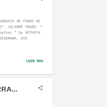
pONGAIS dE fONDO dE
J". cELEBRE fRASE: "
salvar " by VETUSTA
DESEMANA. bYE.
LEER MÁS
RA...