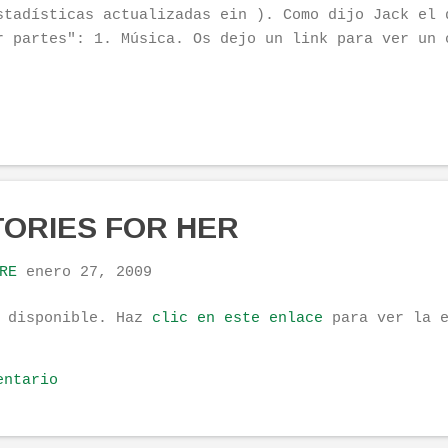
stadísticas actualizadas ein ). Como dijo Jack el 
r partes": 1. Música. Os dejo un link para ver un 
 line con muy buena calidad, tanto de contenidos c
formación. CANALFAB 2. Films : os voy a hacer dos 
n unidas a la otra entrada que deje de links . Pri
lículas en versión original y segundo buscad en es
btítulos los correspondientes subtítulos para comp
complejos mensajes del séptimo arte. SUBDIVX 3. Za
comendado para aquellos que, como yo, pasaron su t
TORIES FOR HER
seando tener las zapas que llevaba Mike cuando hac
tes. (Ya pueden ser vuestras y muy baratas). ZAPAS
RE
enero 27, 2009
teratu...
á disponible. Haz
clic en este enlace
para ver la e
entario