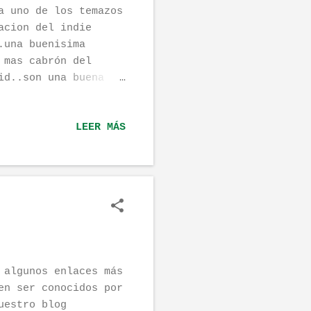
a uno de los temazos
acion del indie
.una buenisima
 mas cabrón del
id..son una buena
ersal esta a la
una Promo..podeis
LEER MÁS
teis y paseis un
ellos...
 algunos enlaces más
en ser conocidos por
uestro blog