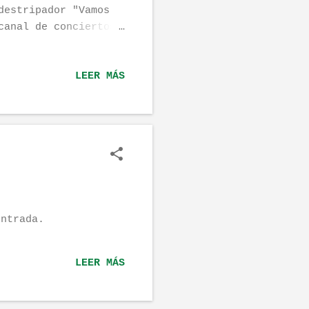
destripador "Vamos
canal de conciertos
omo de resolución e
recomendaciones que
LEER MÁS
mero bajaos y ved
ta pagina de
render los profundos
pas: este va
ierna juventud
ía esos increíbles
JORDAN 4.
ntrada.
LEER MÁS