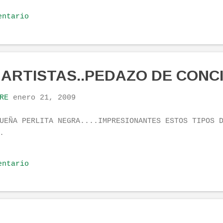
trando reflexiones filosóficas, consejos de "ferre
entario
 música de la buena y algo sobre zapas. Un saludo 
stazo a este pequeño reducto de los pilates del ca
 ARTISTAS..PEDAZO DE CONC
RE
enero 21, 2009
UEÑA PERLITA NEGRA....IMPRESIONANTES ESTOS TIPOS 
.
entario