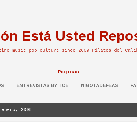
Ir al contenido principal
ión Está Usted Repo
zine music pop culture since 2009 Pilates del Cali
Páginas
OS
ENTREVISTAS BY TOE
NIGOTADEFEAS
FA
MÁS…
CONTACTO
 enero, 2009