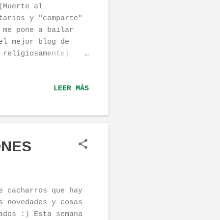
(Muerte al
tarios y "comparte"
 me pone a bailar
el mejor blog de
 religiosamente)
ena calidad y muy
 al monopolio del
LEER MÁS
 OFICINAABIERTA3.0
les o inútiles-pero-
is cosas nuevas y
ias por leernos.
losa de morir..." by
ONES
e cacharros que hay
s novedades y cosas
ados :) Esta semana