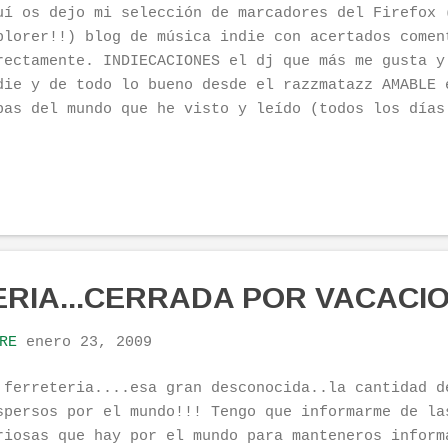
uí os dejo mi selección de marcadores del Firefox 
plorer!!) blog de música indie con acertados comen
rectamente. INDIECACIONES el dj que más me gusta y
die y de todo lo bueno desde el razzmatazz AMABLE 
pas del mundo que he visto y leído (todos los días
GE9 pelis en "comparte" directamente en v.o. de bu
enos títulos, funciona 1clickmoviez la alternativa
fotas gates, un paquete oficina decente y muy util
te es mi top 5 de hoy, ya os iré dejando links úti
e-a-mí-me-gustan de vez en cuando para que conozca
heis un buen rato en la internet. Una vez más grac
ase celebre: "Morir a tu lado es una forma maravil
ERIA...CERRADA POR VACACI
E SMITHS pulp.o coñocomosellamaelpulpo
RE
enero 23, 2009
 ferreteria....esa gran desconocida..la cantidad d
spersos por el mundo!!! Tengo que informarme de la
riosas que hay por el mundo para manteneros inform