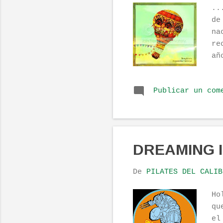
..
de
na
re
añ
ap
ve
Publicar un com
de
bu
el
DREAMING I
De
PILATES DEL CALIB
Ho
qu
el