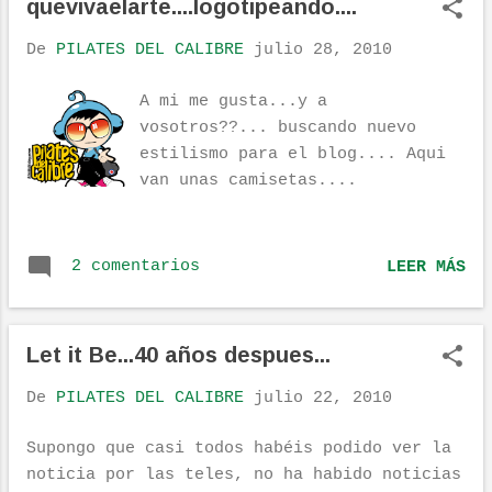
quevivaelarte....logotipeando....
r
a
De
PILATES DEL CALIBRE
julio 28, 2010
d
A mi me gusta...y a
a
vosotros??... buscando nuevo
s
estilismo para el blog.... Aqui
van unas camisetas....
2 comentarios
LEER MÁS
Let it Be...40 años despues...
De
PILATES DEL CALIBRE
julio 22, 2010
Supongo que casi todos habéis podido ver la
noticia por las teles, no ha habido noticias