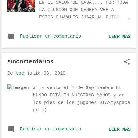
EN EL SALON DE CASA.... POR TODA
control aluvión de regalitos, lo mas
LA ILUSION QUE GENERA VER A
curiosos una maquinilla de afeitar. A
ESTOS CHAVALES JUGAR AL FUTBOL
continuación nos ubicamos, lo primero,
DE-LUJO... POR TODAS LAS
buscar los servicios, of course, el sitio es
BANDERAS, LAS CAMISETAS, LAS
precioso, un semicirculo lleno de HAMACAS, y
Publicar un comentario
LEER MÁS
SONRISAS DE LA GENTE CUANDO
rodeado de diferentes terrazas y barras de
HABLA DE LA SELECCION... POR LOS
bar, todo iluminado de una forma elegante.
MILLONES DE PERSONAS QUE ANOCHE
Nos tomamo...
sincomentarios
POR UN RATO SE OLVIDARON DE
HIPOTECAS, DE PARO, DE TODO....
De
toe
julio 08, 2010
POR ESTOS 23 CHAVALES, QUE SE
DEDICAN A DARLE A LA PELOTITA,
a la venta el 7 de Septiembre EL
SIN MAS PRETENSIONES QUE HACER
MUNDO ESTÁ EN NUESTRAS MANOS y en
EL FUTBOL QUE LES GUSTA.... POR
los pies de los jugones STAYmyspace
TI POR MI Y POR TODOS MIS
pd :)
COMPAÑEROS..... ESPAÑA CAMPEONA
DEL MUNDO MUNDIAL GRANDE IKER Y
GRANDE EL CHAVALIN DE HARVARD-
Publicar un comentario
LEER MÁS
CETE....Y GRANDES TODOS.... EN