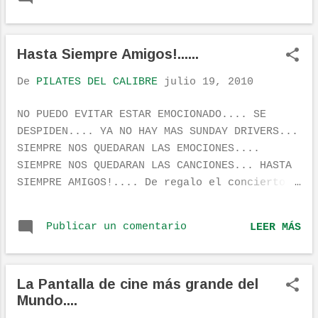
LEE EL COMENTARIO, VIENE CON REGALO...
limitadisimo, seguramente habría muchos con
invitacion. Precios a parte, me parece una
buena iniciativa, he buscad...
Hasta Siempre Amigos!......
De
PILATES DEL CALIBRE
julio 19, 2010
NO PUEDO EVITAR ESTAR EMOCIONADO.... SE
DESPIDEN.... YA NO HAY MAS SUNDAY DRIVERS...
SIEMPRE NOS QUEDARAN LAS EMOCIONES....
SIEMPRE NOS QUEDARAN LAS CANCIONES... HASTA
SIEMPRE AMIGOS!.... De regalo el concierto
emitido por Radio3 en el Fib..... FIB 2010
en Radio 3: The Sunday Drivers
Publicar un comentario
LEER MÁS
La Pantalla de cine más grande del
Mundo....