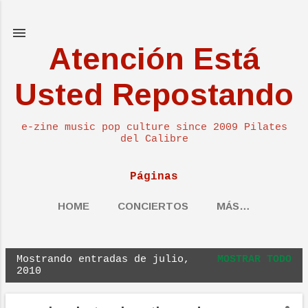
Ir al contenido principal
Atención Está
Usted Repostando
e-zine music pop culture since 2009 Pilates
del Calibre
Páginas
HOME
CONCIERTOS
MÁS…
Mostrando entradas de julio,
MOSTRAR TODO
E
2010
n
t