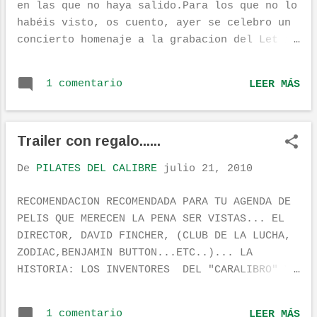
en las que no haya salido.Para los que no lo
habéis visto, os cuento, ayer se celebro un
concierto homenaje a la grabacion del Let it
Be de los Beatles, ese ultimo disco de los
chicos de Liverpool. Para conmemorar dicho
1 comentario
LEER MÁS
evento, en el Circulo de Bellas Artes de
Madrid, se reunieron a unos cuantos grupos
de postín, allí estaban los Vetusta Morla,
Trailer con regalo......
Amaral, Havalina, Coque Malla, Russian Red,
Lovely luna, nuestros amiguetes de Miss
De
PILATES DEL CALIBRE
julio 21, 2010
Caffeina, y algunos mas. Lo curioso del
homenaje es que se hizo en la azotea del
RECOMENDACION RECOMENDADA PARA TU AGENDA DE
edificio, emulando así al concierto que
PELIS QUE MERECEN LA PENA SER VISTAS... EL
dieron los Beatles allá por Enero de 1969.
DIRECTOR, DAVID FINCHER, (CLUB DE LA LUCHA,
Lamentablemente no pudimos asistir, no se
ZODIAC,BENJAMIN BUTTON...ETC..)... LA
puede estar en todos los sitios, y la
HISTORIA: LOS INVENTORES DEL "CARALIBRO" Y
economía de un currito no da para tanto
SUS MISERIAS... AL LORO CON LA BANDA SONORA,
concierto, y mas este, que por supuesto
DE MOMENTO EL TRAILER CON UNA VERSION....
valía una pasta, 20 pavos y con aforo
1 comentario
LEER MÁS