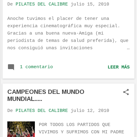
De
PILATES DEL CALIBRE
julio 15, 2010
Anoche tuvimos el placer de tener una
experiencia cinematográfica muy especial.
Gracias a una buena nueva-Amiga (mi
periodista de temas de salud preferida), que
nos consiguió unas invitaciones
espectaculares (via ESTRENOS21 ). Estoy
hablando de OPEN AIR MADRID , curioso evento
1 comentario
LEER MÁS
que mezcla el cine de verano con el ambiente
de terracitas típicamente veraniego.
Llegamos sobre las 21 y algo, aparcamos en
CAMPEONES DEL MUNDO
coche bastante fácil y bastante cerca, nos
MUNDIAL.....
dirigimos a la ventanilla de invitados,
recogimos las entradas, pasamos el control
De
PILATES DEL CALIBRE
julio 12, 2010
de la puerta, por cierto, mención especial
al equipo que trabaja allí de azafatos y
POR TODOS LOS PARTIDOS QUE
azafatas, todos muy monos si, pero muy
VIVIMOS Y SUFRIMOS CON MI PADRE
buenos profesionales. Nada mas pasar el