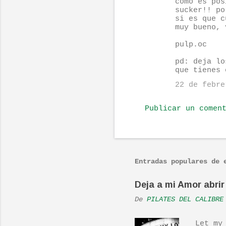
como es pos
o
sucker!! po
si es que c
m
muy bueno, 
e
pulp.oc
n
pd: deja lo
t
que tienes 
a
22 de febre
r
i
Publicar un comen
o
s
Entradas populares de 
Deja a mi Amor abrir 
De
PILATES DEL CALIBRE
Let my