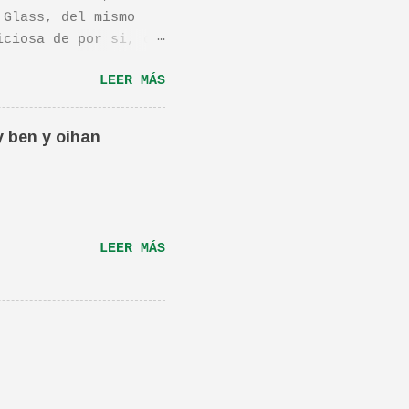
 Glass, del mismo
iciosa de por si, de
os dejo el vídeo de
LEER MÁS
ula llamada "Dan in
én os la recomiendo.
ta canción.De hecho
y ben y oihan
e una magnifica Per-
RÁS...
LEER MÁS