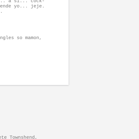
.. a si... cock-
ende yo... jeje.
.
ngles so mamon,
ete Townshend,