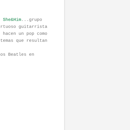
an
She&Him
...grupo
irtuoso guitarrista
, hacen un pop como
 temas que resultan
los Beatles en