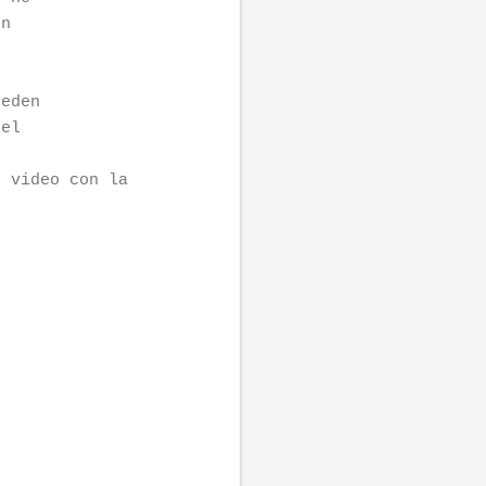
on
o
ueden
 el
l video con la