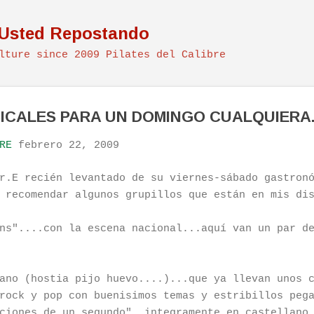
Ir al contenido principal
 Usted Repostando
lture since 2009 Pilates del Calibre
ICALES PARA UN DOMINGO CUALQUIERA.
RE
febrero 22, 2009
r.E recién levantado de su viernes-sábado gastron
 recomendar algunos grupillos que están en mis di
ns"....con la escena nacional...aquí van un par d
ano (hostia pijo huevo....)...que ya llevan unos 
rock y pop con buenisimos temas y estribillos peg
cio
nes de un segundo", integramente en castellano