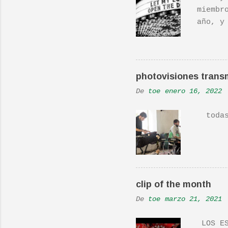
miembr
año, y
hecho 
una ac
Real L
En una
photovisiones transm
la Ban
De
toe
enero 16, 2022
Versió
todas 
clip of the month
De
toe
marzo 21, 2021
LOS ES