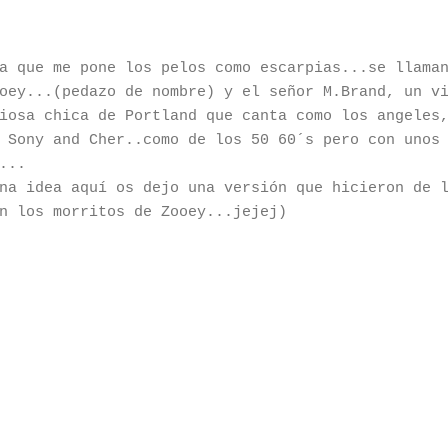
ja que me pone los pelos como escarpias...se llam
oey...(pedazo de nombre) y el señor M.Brand, un v
iosa chica de Portland que canta como los angeles
 Sony and Cher..como de los 50 60´s pero con unos
...
na idea aquí os dejo una versión que hicieron de 
n los morritos de Zooey...jejej)