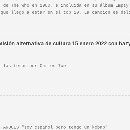
o de The Who en 1980, e incluida en su álbum Empty
 que llego a estar en el top 10. La cancion es del
ha sido versionada cienes y cienes de veces. Aquí 
tuación de Pete. Ayer pude ver una estupenda pelíc
ife". Recomendada por TOE hace unos posts.Yo tambi
 escena de la peli Dan y su hermano interpretan es
isión alternativa de cultura 15 enero 2022 con haz
da sonora, interpretada por Sondre Lerche , incluy
n de este tema de Townshend. PINCHA AQUÍ Y LA TEND
las fotos por Carlos Toe
TANQUES "soy español pero tengo un kebab"