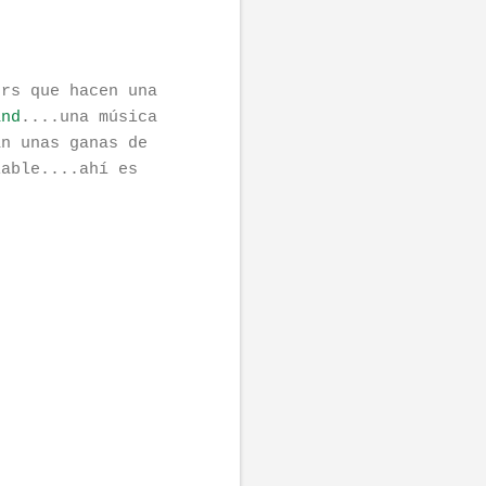
ers que hacen una
and
....una música
an unas ganas de
lable....ahí es