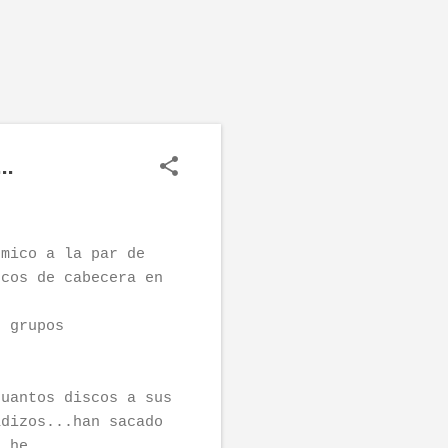
..
ómico a la par de
scos de cabecera en
e grupos
cuantos discos a sus
adizos...han sacado
, he