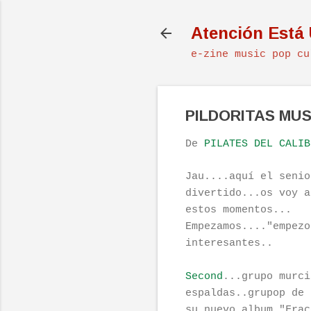
Atención Está
e-zine music pop cu
PILDORITAS MUS
De
PILATES DEL CALIB
Jau....aquí el senio
divertido...os voy a
estos momentos...
Empezamos...."empezo
interesantes..
Second
...grupo murci
espaldas..grupop de 
su nuevo album "Frac