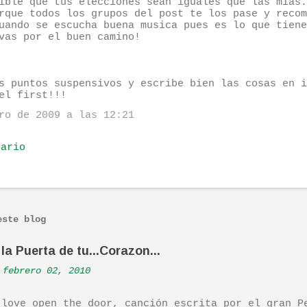
ible que tus elecciones sean iguales que las mias.
rque todos los grupos del post te los pase y recom
uando se escucha buena musica pues es lo que tiene
vas por el buen camino!
s puntos suspensivos y escribe bien las cosas en i
el first!!!
ro de 2009 a las 12:21
tario
este blog
la Puerta de tu...Corazon...
febrero 02, 2010
 love open the door, canción escrita por el gran P