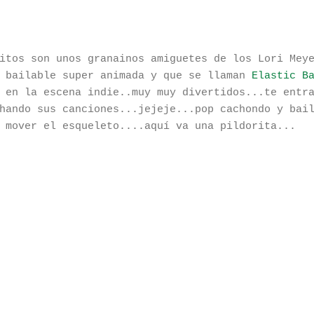
itos son unos granainos amiguetes de los Lori Mey
y bailable super animada y que se llaman
Elastic B
 en la escena indie..muy muy divertidos...te entr
hando sus canciones...jejeje...pop cachondo y bai
 mover el esqueleto....aquí va una pildorita...