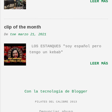
LEER MÁS
la peli Dan y su hermano
interpretan esta canción.De hecho
la Banda sonora, interpretada por
Sondre Lerche , incluye una
clip of the month
magnifica Per-Versión de este tema
de Townshend. PINCHA AQUÍ Y LA
De
toe
marzo 21, 2021
TENDRÁS...
LOS ESTANQUES "soy español pero
tengo un kebab"
LEER MÁS
Con la tecnología de Blogger
PILATES DEL CALIBRE 2013
Denunciar abuso