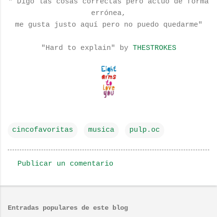
" Digo las cosas correctas pero actúo de forma
errónea,
me gusta justo aquí pero no puedo quedarme"
"Hard to explain" by
THESTROKES
cincofavoritas
musica
pulp.oc
Publicar un comentario
C
o
m
Entradas populares de este blog
e