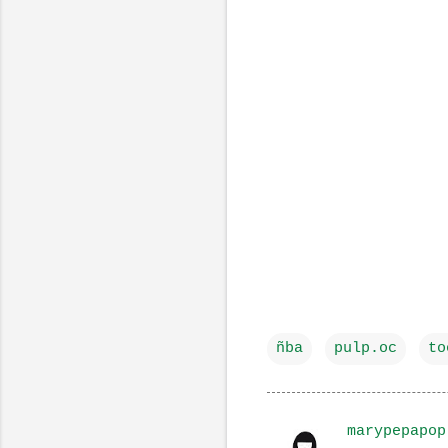
ñba
pulp.oc
to
marypepapop
C