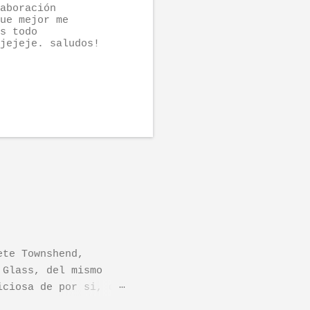
aboración
ue mejor me
s todo
jejeje. saludos!
ete Townshend,
 Glass, del mismo
iciosa de por si, de
os dejo el vídeo de