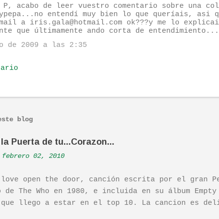
 P, acabo de leer vuestro comentario sobre una col
ypepa...no entendí muy bien lo que queríais, asi q
mail a iris.gala@hotmail.com ok???y me lo explicai
nte que últimamente ando corta de entendimiento...
o de 2009 a las 2:35
tario
este blog
la Puerta de tu...Corazon...
febrero 02, 2010
 love open the door, canción escrita por el gran P
o de The Who en 1980, e incluida en su álbum Empty
 que llego a estar en el top 10. La cancion es del
ha sido versionada cienes y cienes de veces. Aquí 