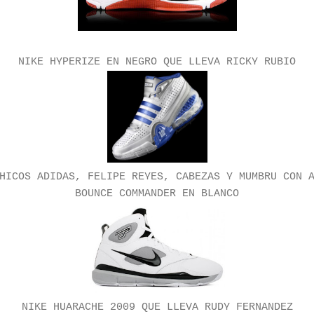
NIKE HYPERIZE EN NEGRO QUE LLEVA RICKY RUBIO
HICOS ADIDAS, FELIPE REYES, CABEZAS Y MUMBRU CON 
BOUNCE COMMANDER EN BLANCO
NIKE HUARACHE 2009 QUE LLEVA RUDY FERNANDEZ