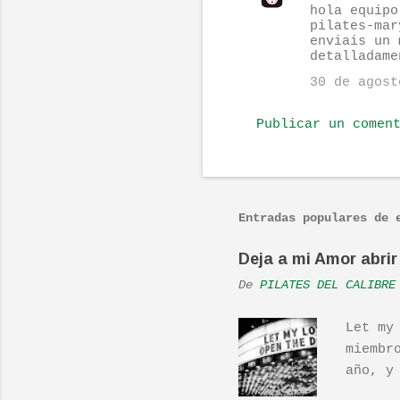
hola equipo
o
pilates-mar
enviais un 
m
detalladame
e
30 de agost
n
t
Publicar un comen
a
r
i
Entradas populares de 
o
s
Deja a mi Amor abrir 
De
PILATES DEL CALIBRE
Let my
miembr
año, y
hecho 