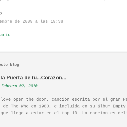
o
embre de 2009 a las 19:38
tario
este blog
la Puerta de tu...Corazon...
febrero 02, 2010
 love open the door, canción escrita por el gran P
o de The Who en 1980, e incluida en su álbum Empty
 que llego a estar en el top 10. La cancion es del
ha sido versionada cienes y cienes de veces. Aquí 
tuación de Pete. Ayer pude ver una estupenda pelíc