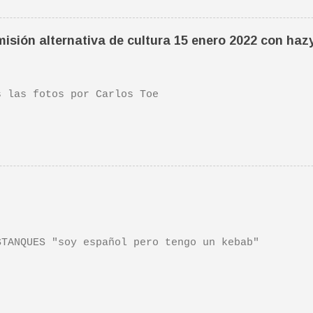
ife". Recomendada por TOE hace unos posts.Yo tambi
 escena de la peli Dan y su hermano interpretan es
isión alternativa de cultura 15 enero 2022 con haz
da sonora, interpretada por Sondre Lerche , incluy
n de este tema de Townshend. PINCHA AQUÍ Y LA TEND
las fotos por Carlos Toe
TANQUES "soy español pero tengo un kebab"