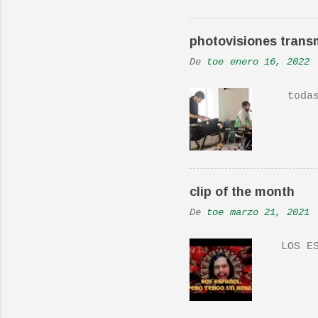
Real L
En una
photovisiones transm
la Ban
De
toe
enero 16, 2022
Versió
todas 
clip of the month
De
toe
marzo 21, 2021
LOS ES