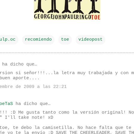
ulp.oc
recomiendo
toe
videopost
ha dicho que…
rsion si señor!!!...la letra muy trabajada y con m
buen aporte....
embre de 2009 a las 22:21
oeTaS
ha dicho que…
!!! :D Me gusta tanto como la versión original! No
" I'll take note! xD
toe, te debo la camisetilla. No hace falta que te 
je yo te la envío :D SAVE THE CHEERLEADER, SAVE TH