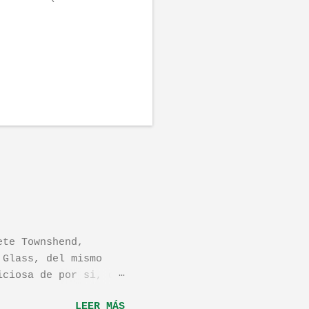
ete Townshend,
 Glass, del mismo
iciosa de por si, de
os dejo el vídeo de
LEER MÁS
ula llamada "Dan in