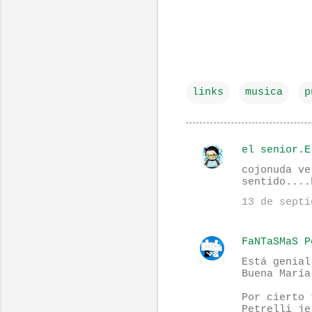
links
musica
p
el senior.E
C
cojonuda ve
o
sentido....
m
13 de septi
e
n
FaNTaSMaS P
t
Está genial
Buena María
a
r
Por cierto 
Petrelli je