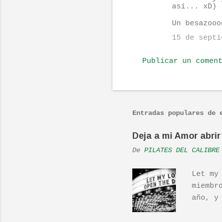
i
así... xD)
o
Un besazooo
s
15 de septi
Publicar un comen
Entradas populares de 
Deja a mi Amor abrir 
De
PILATES DEL CALIBRE
Let my
miembr
año, y
hecho 
una ac