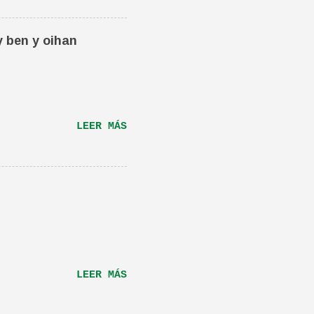
én os la recomiendo.
ta canción.De hecho
y ben y oihan
e una magnifica Per-
RÁS...
LEER MÁS
LEER MÁS