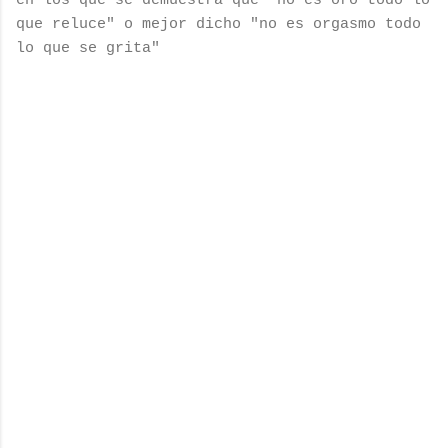
en los que se demuestra que "no es oro todo lo
que reluce" o mejor dicho "no es orgasmo todo
lo que se grita"