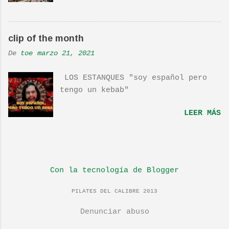
interpretan esta canción.De hecho
la Banda sonora, interpretada por
Sondre Lerche , incluye una
clip of the month
magnifica Per-Versión de este tema
de Townshend. PINCHA AQUÍ Y LA
De
toe
marzo 21, 2021
TENDRÁS...
LOS ESTANQUES "soy español pero
tengo un kebab"
LEER MÁS
Con la tecnología de Blogger
PILATES DEL CALIBRE 2013
Denunciar abuso