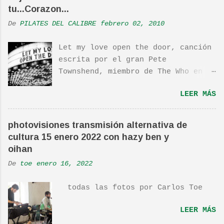
tu...Corazon...
De
PILATES DEL CALIBRE
febrero 02, 2010
Let my love open the door, canción
escrita por el gran Pete
Townshend, miembro de The Who en
1980, e incluida en su álbum Empty
LEER MÁS
Glass, del mismo año, y que llego
a estar en el top 10. La cancion
es deliciosa de por si, de hecho
photovisiones transmisión alternativa de
ha sido versionada cienes y cienes
cultura 15 enero 2022 con hazy ben y
de veces. Aquí os dejo el vídeo de
oihan
una actuación de Pete. Ayer pude
De
toe
enero 16, 2022
ver una estupenda película llamada
"Dan in Real Life". Recomendada
todas las fotos por Carlos Toe
por TOE hace unos posts.Yo también
os la recomiendo. En una escena de
LEER MÁS
la peli Dan y su hermano