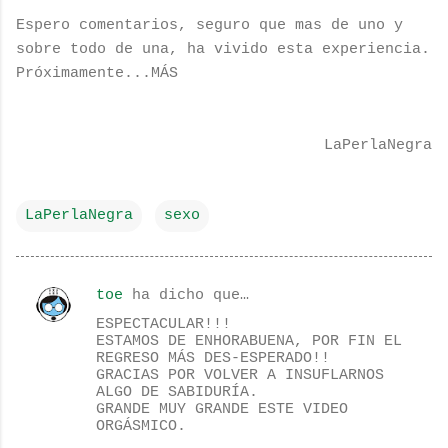
Espero comentarios, seguro que mas de uno y
sobre todo de una, ha vivido esta experiencia.
Próximamente...MÁS
LaPerlaNegra
LaPerlaNegra
sexo
toe
ha dicho que…
C
ESPECTACULAR!!!
o
ESTAMOS DE ENHORABUENA, POR FIN EL
REGRESO MÁS DES-ESPERADO!!
m
GRACIAS POR VOLVER A INSUFLARNOS
e
ALGO DE SABIDURÍA.
GRANDE MUY GRANDE ESTE VIDEO
n
ORGÁSMICO.
t