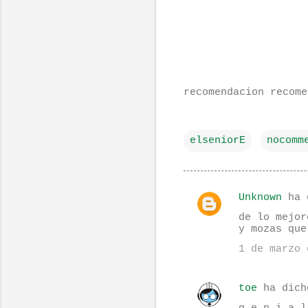
recomendacion recome
elseniorE
nocomm
Unknown
ha 
C
de lo mejor
o
y mozas que
m
1 de marzo 
e
n
toe
ha dich
t