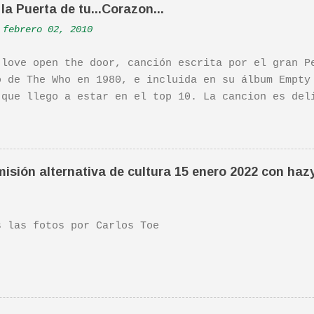
la Puerta de tu...Corazon...
febrero 02, 2010
 love open the door, canción escrita por el gran P
o de The Who en 1980, e incluida en su álbum Empty
 que llego a estar en el top 10. La cancion es del
ha sido versionada cienes y cienes de veces. Aquí 
tuación de Pete. Ayer pude ver una estupenda pelíc
ife". Recomendada por TOE hace unos posts.Yo tambi
 escena de la peli Dan y su hermano interpretan es
isión alternativa de cultura 15 enero 2022 con haz
da sonora, interpretada por Sondre Lerche , incluy
n de este tema de Townshend. PINCHA AQUÍ Y LA TEND
las fotos por Carlos Toe