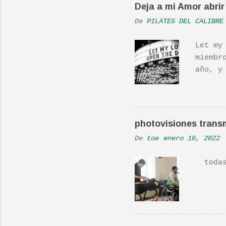
Deja a mi Amor abrir 
De
PILATES DEL CALIBRE
Let my
miembr
año, y
hecho 
una ac
Real L
En una
photovisiones transm
la Ban
De
toe
enero 16, 2022
Versió
todas 