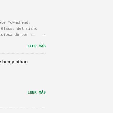
ete Townshend,
 Glass, del mismo
iciosa de por si, de
os dejo el vídeo de
LEER MÁS
ula llamada "Dan in
én os la recomiendo.
ta canción.De hecho
y ben y oihan
e una magnifica Per-
RÁS...
LEER MÁS