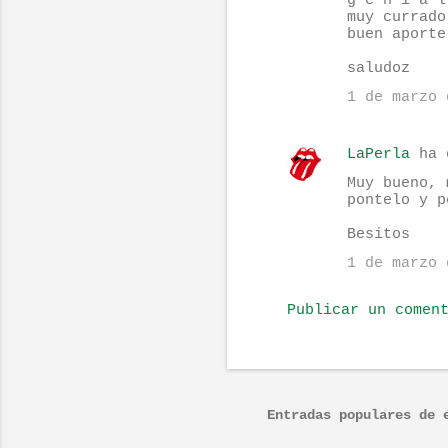
g e n i a l
muy currado
a
buen aporte
r
saludoz
i
1 de marzo 
o
s
LaPerla
ha 
Muy bueno, 
pontelo y p
Besitos
1 de marzo 
Publicar un comen
Entradas populares de 