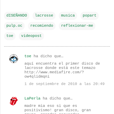
dISEÑANDO
lacrosse
musica
popart
pulp.oc
recomiendo
reflexionar-me
toe
videopost
toe
ha dicho que…
C
aquí encuentra el primer disco de
o
lacrosse donde está este temazo
http://www.mediafire.com/?
m
ow4qlidmqni
e
1 de septiembre de 2010 a las 20:49
n
t
LaPerla
ha dicho que…
a
madre mia eso si que es
r
positivismo! gran disco, gran