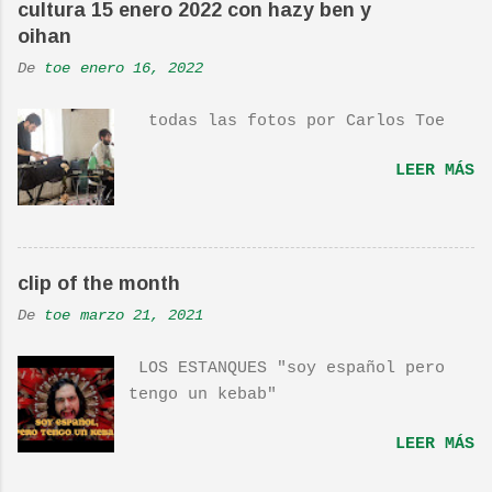
cultura 15 enero 2022 con hazy ben y
de veces. Aquí os dejo el vídeo de
oihan
una actuación de Pete. Ayer pude
De
toe
enero 16, 2022
ver una estupenda película llamada
"Dan in Real Life". Recomendada
todas las fotos por Carlos Toe
por TOE hace unos posts.Yo también
os la recomiendo. En una escena de
LEER MÁS
la peli Dan y su hermano
interpretan esta canción.De hecho
la Banda sonora, interpretada por
Sondre Lerche , incluye una
clip of the month
magnifica Per-Versión de este tema
de Townshend. PINCHA AQUÍ Y LA
De
toe
marzo 21, 2021
TENDRÁS...
LOS ESTANQUES "soy español pero
tengo un kebab"
LEER MÁS