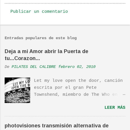
Publicar un comentario
C
o
m
Entradas populares de este blog
e
n
Deja a mi Amor abrir la Puerta de
tu...Corazon...
t
a
De
PILATES DEL CALIBRE
febrero 02, 2010
r
Let my love open the door, canción
i
escrita por el gran Pete
o
Townshend, miembro de The Who en
s
1980, e incluida en su álbum Empty
LEER MÁS
Glass, del mismo año, y que llego
a estar en el top 10. La cancion
es deliciosa de por si, de hecho
photovisiones transmisión alternativa de
ha sido versionada cienes y cienes