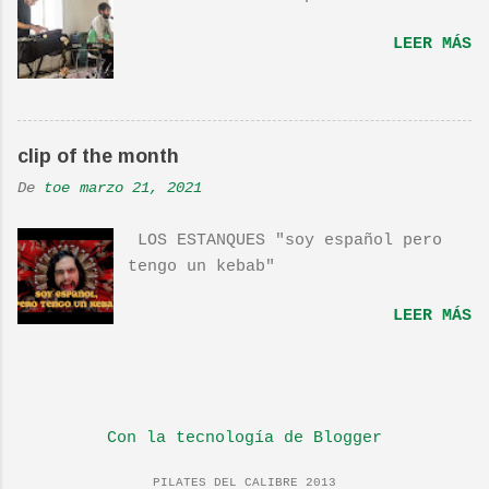
por TOE hace unos posts.Yo también
os la recomiendo. En una escena de
LEER MÁS
la peli Dan y su hermano
interpretan esta canción.De hecho
la Banda sonora, interpretada por
Sondre Lerche , incluye una
clip of the month
magnifica Per-Versión de este tema
de Townshend. PINCHA AQUÍ Y LA
De
toe
marzo 21, 2021
TENDRÁS...
LOS ESTANQUES "soy español pero
tengo un kebab"
LEER MÁS
Con la tecnología de Blogger
PILATES DEL CALIBRE 2013