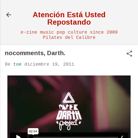
Ir al contenido principal
Atención Está Usted
Repostando
e-zine music pop culture since 2009
Pilates del Calibre
nocomments, Darth.
De
toe
diciembre 19, 2011