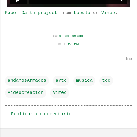
Paper Darth project
from
Lobulo
on
Vimeo
.
vía:
andamosarmados
music:
HATEM
toe
andamosArmados
arte
musica
toe
videocreacion
vimeo
Publicar un comentario
C
o