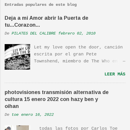
m
Entradas populares de este blog
e
n
Deja a mi Amor abrir la Puerta de
tu...Corazon...
t
a
De
PILATES DEL CALIBRE
febrero 02, 2010
r
Let my love open the door, canción
i
escrita por el gran Pete
o
Townshend, miembro de The Who en
s
1980, e incluida en su álbum Empty
LEER MÁS
Glass, del mismo año, y que llego
a estar en el top 10. La cancion
es deliciosa de por si, de hecho
photovisiones transmisión alternativa de
ha sido versionada cienes y cienes
cultura 15 enero 2022 con hazy ben y
de veces. Aquí os dejo el vídeo de
oihan
una actuación de Pete. Ayer pude
De
toe
enero 16, 2022
ver una estupenda película llamada
"Dan in Real Life". Recomendada
todas las fotos por Carlos Toe