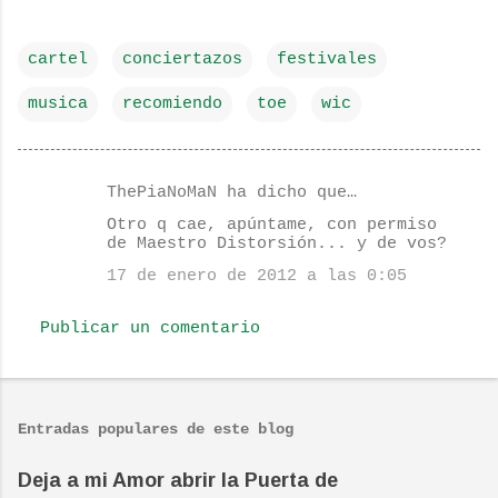
cartel
conciertazos
festivales
musica
recomiendo
toe
wic
ThePiaNoMaN ha dicho que…
C
Otro q cae, apúntame, con permiso
o
de Maestro Distorsión... y de vos?
m
17 de enero de 2012 a las 0:05
e
Publicar un comentario
n
t
a
r
Entradas populares de este blog
i
Deja a mi Amor abrir la Puerta de
o