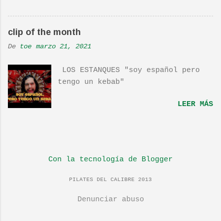
la Banda sonora, interpretada por
Sondre Lerche , incluye una
clip of the month
magnifica Per-Versión de este tema
de Townshend. PINCHA AQUÍ Y LA
De
toe
marzo 21, 2021
TENDRÁS...
LOS ESTANQUES "soy español pero
tengo un kebab"
LEER MÁS
Con la tecnología de Blogger
PILATES DEL CALIBRE 2013
Denunciar abuso