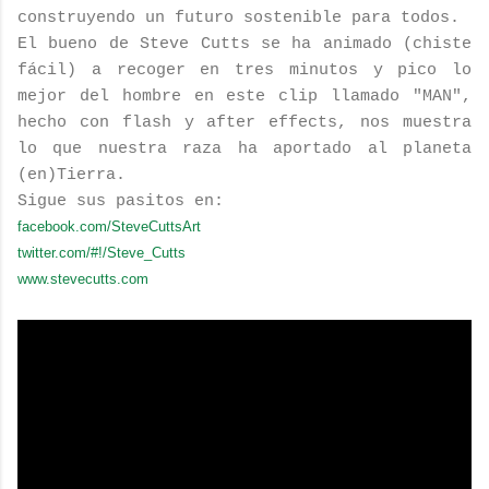
construyendo un futuro sostenible para todos.
El bueno de Steve Cutts se ha animado (chiste
fácil) a recoger en tres minutos y pico lo
mejor del hombre en este clip llamado "MAN",
hecho con flash y after effects, nos muestra
lo que nuestra raza ha aportado al planeta
(en)Tierra.
Sigue sus pasitos en:
facebook.com/SteveCuttsArt
twitter.com/#!/Steve_Cutts
www.stevecutts.com