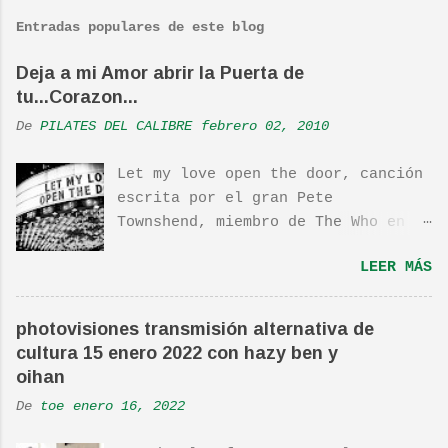
m
Entradas populares de este blog
e
n
Deja a mi Amor abrir la Puerta de
tu...Corazon...
t
a
De
PILATES DEL CALIBRE
febrero 02, 2010
r
Let my love open the door, canción
i
escrita por el gran Pete
o
Townshend, miembro de The Who en
s
1980, e incluida en su álbum Empty
LEER MÁS
Glass, del mismo año, y que llego
a estar en el top 10. La cancion
es deliciosa de por si, de hecho
photovisiones transmisión alternativa de
ha sido versionada cienes y cienes
cultura 15 enero 2022 con hazy ben y
de veces. Aquí os dejo el vídeo de
oihan
una actuación de Pete. Ayer pude
De
toe
enero 16, 2022
ver una estupenda película llamada
"Dan in Real Life". Recomendada