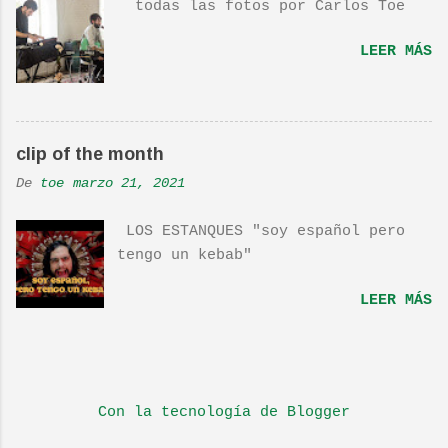
todas las fotos por Carlos Toe
por TOE hace unos posts.Yo también
os la recomiendo. En una escena de
LEER MÁS
la peli Dan y su hermano
interpretan esta canción.De hecho
la Banda sonora, interpretada por
Sondre Lerche , incluye una
clip of the month
magnifica Per-Versión de este tema
de Townshend. PINCHA AQUÍ Y LA
De
toe
marzo 21, 2021
TENDRÁS...
LOS ESTANQUES "soy español pero
tengo un kebab"
LEER MÁS
Con la tecnología de Blogger