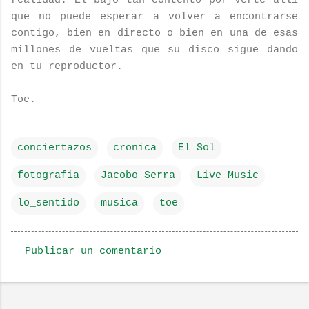
realidad. Él bajó tan contento por verte allí
que no puede esperar a volver a encontrarse
contigo, bien en directo o bien en una de esas
millones de vueltas que su disco sigue dando
en tu reproductor.
Toe.
conciertazos
cronica
El Sol
fotografia
Jacobo Serra
Live Music
lo_sentido
musica
toe
Publicar un comentario
C
o
m