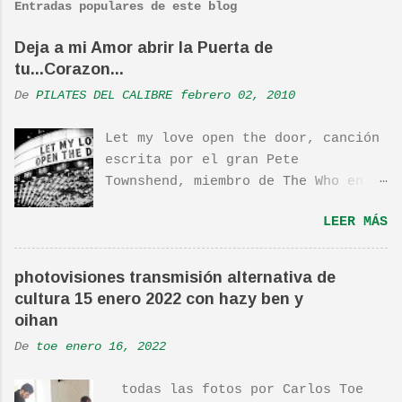
Entradas populares de este blog
e
n
Deja a mi Amor abrir la Puerta de
tu...Corazon...
t
a
De
PILATES DEL CALIBRE
febrero 02, 2010
r
Let my love open the door, canción
i
escrita por el gran Pete
o
Townshend, miembro de The Who en
s
1980, e incluida en su álbum Empty
LEER MÁS
Glass, del mismo año, y que llego
a estar en el top 10. La cancion
es deliciosa de por si, de hecho
photovisiones transmisión alternativa de
ha sido versionada cienes y cienes
cultura 15 enero 2022 con hazy ben y
de veces. Aquí os dejo el vídeo de
oihan
una actuación de Pete. Ayer pude
De
toe
enero 16, 2022
ver una estupenda película llamada
"Dan in Real Life". Recomendada
todas las fotos por Carlos Toe
por TOE hace unos posts.Yo también