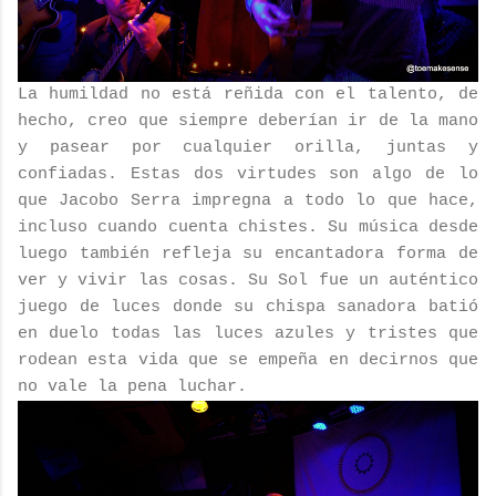
La humildad no está reñida con el talento, de
hecho, creo que siempre deberían ir de la mano
y pasear por cualquier orilla, juntas y
confiadas. Estas dos virtudes son algo de lo
que Jacobo Serra impregna a todo lo que hace,
incluso cuando cuenta chistes. Su música desde
luego también refleja su encantadora forma de
ver y vivir las cosas. Su Sol fue un auténtico
juego de luces donde su chispa sanadora batió
en duelo todas las luces azules y tristes que
rodean esta vida que se empeña en decirnos que
no vale la pena luchar.