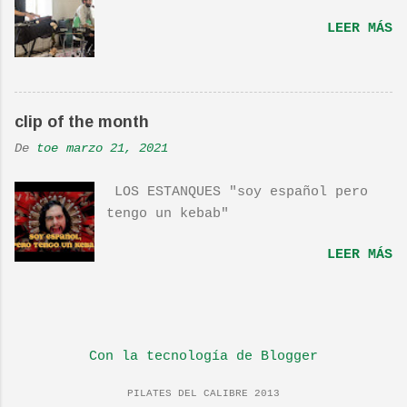
os la recomiendo. En una escena de
LEER MÁS
la peli Dan y su hermano
interpretan esta canción.De hecho
la Banda sonora, interpretada por
Sondre Lerche , incluye una
clip of the month
magnifica Per-Versión de este tema
de Townshend. PINCHA AQUÍ Y LA
De
toe
marzo 21, 2021
TENDRÁS...
LOS ESTANQUES "soy español pero
tengo un kebab"
LEER MÁS
Con la tecnología de Blogger
PILATES DEL CALIBRE 2013