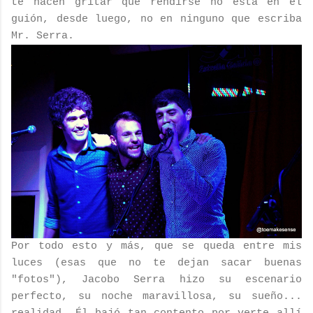
te hacen gritar que rendirse no está en el
guión, desde luego, no en ninguno que escriba
Mr. Serra.
Por todo esto y más, que se queda entre mis
luces (esas que no te dejan sacar buenas
"fotos"), Jacobo Serra hizo su escenario
perfecto, su noche maravillosa, su sueño...