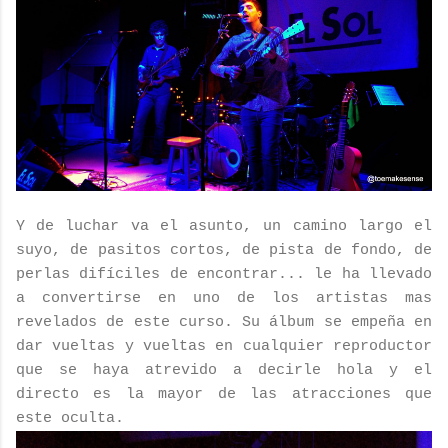
Y de luchar va el asunto, un camino largo el
suyo, de pasitos cortos, de pista de fondo, de
perlas difíciles de encontrar... le ha llevado
a convertirse en uno de los artistas mas
revelados de este curso. Su álbum se empeña en
dar vueltas y vueltas en cualquier reproductor
que se haya atrevido a decirle hola y el
directo es la mayor de las atracciones que
este oculta.