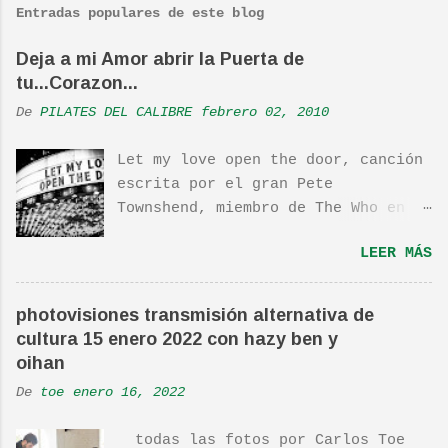
m
Entradas populares de este blog
e
n
Deja a mi Amor abrir la Puerta de
tu...Corazon...
t
a
De
PILATES DEL CALIBRE
febrero 02, 2010
r
Let my love open the door, canción
i
escrita por el gran Pete
o
Townshend, miembro de The Who en
s
1980, e incluida en su álbum Empty
LEER MÁS
Glass, del mismo año, y que llego
a estar en el top 10. La cancion
es deliciosa de por si, de hecho
photovisiones transmisión alternativa de
ha sido versionada cienes y cienes
cultura 15 enero 2022 con hazy ben y
de veces. Aquí os dejo el vídeo de
oihan
una actuación de Pete. Ayer pude
De
toe
enero 16, 2022
ver una estupenda película llamada
"Dan in Real Life". Recomendada
todas las fotos por Carlos Toe