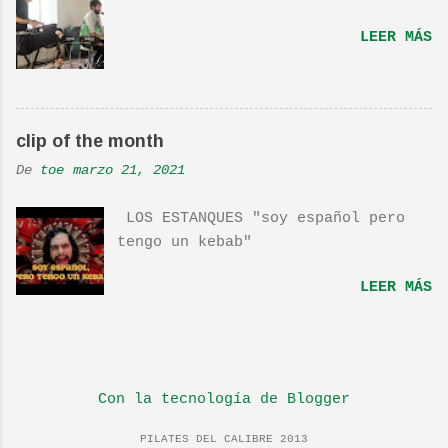
por TOE hace unos posts.Yo también
os la recomiendo. En una escena de
LEER MÁS
la peli Dan y su hermano
interpretan esta canción.De hecho
la Banda sonora, interpretada por
Sondre Lerche , incluye una
clip of the month
magnifica Per-Versión de este tema
de Townshend. PINCHA AQUÍ Y LA
De
toe
marzo 21, 2021
TENDRÁS...
LOS ESTANQUES "soy español pero
tengo un kebab"
LEER MÁS
Con la tecnología de Blogger
PILATES DEL CALIBRE 2013