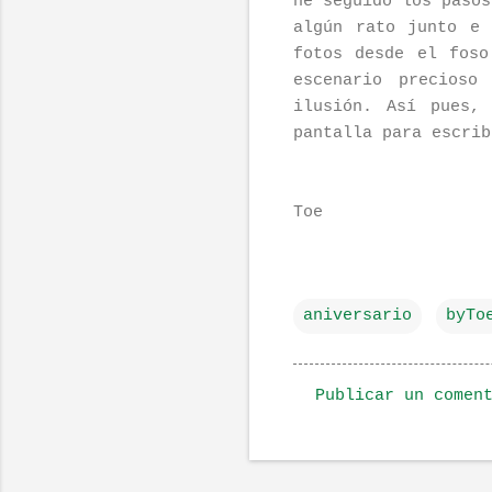
he seguido los pasos
algún rato junto e 
fotos desde el foso
escenario precioso
ilusión. Así pues,
pantalla para escrib
Toe
aniversario
byTo
Publicar un comen
C
o
m