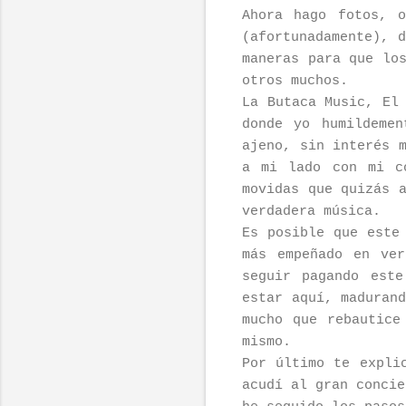
Ahora hago fotos, 
(afortunadamente), 
maneras para que lo
otros muchos.
La Butaca Music, El
donde yo humildeme
ajeno, sin interés 
a mi lado con mi c
movidas que quizás 
verdadera música.
Es posible que este
más empeñado en ve
seguir pagando est
estar aquí, maduran
mucho que rebautice
mismo.
Por último te expli
acudí al gran concie