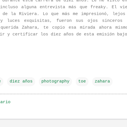
 durante esta carrera de diez años. Le he visto e
incluso alguna entrevista más que freaky. El vi
 de la Riviera. Lo que más me impresionó, lejos
 y luces exquisitas, fueron sus ojos sinceros 
 querida Zahara, te copio esa mirada ahora mism
ir y certificar los diez años de esta emisión baj
e
diez años
photography
toe
zahara
tario