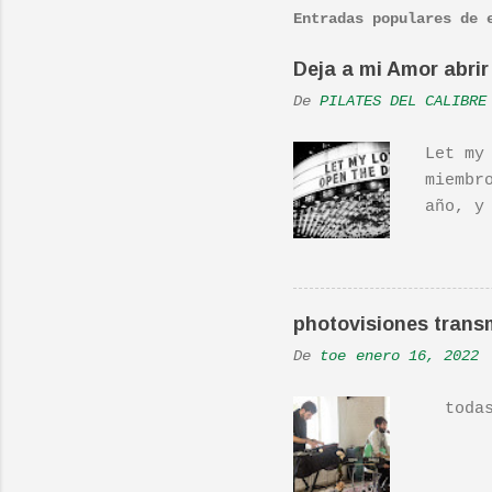
Entradas populares de 
e
n
Deja a mi Amor abrir 
t
De
PILATES DEL CALIBRE
a
r
Let my
i
miembr
o
año, y
hecho 
s
una ac
Real L
En una
photovisiones transm
la Ban
De
toe
enero 16, 2022
Versió
todas 