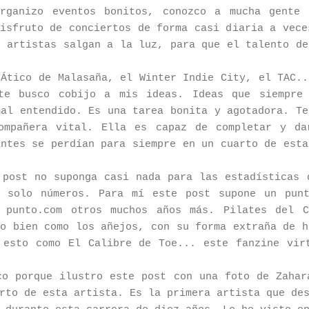
organizo eventos bonitos, conozco a mucha gente 
disfruto de conciertos de forma casi diaria a vece
s artistas salgan a la luz, para que el talento de
 Ático de Malasaña, el Winter Indie City, el TAC..
nte busco cobijo a mis ideas. Ideas que siempre 
mal entendido. Es una tarea bonita y agotadora. Te
ompañera vital. Ella es capaz de completar y da
antes se perdían para siempre en un cuarto de esta
 post no suponga casi nada para las estadísticas 
r solo números. Para mí este post supone un punt
e punto.com otros muchos años más. Pilates del C
do bien como los añejos, con su forma extraña de h
 esto como El Calibre de Toe... este fanzine vir
co porque ilustro este post con una foto de Zahar
rto de esta artista. Es la primera artista que de