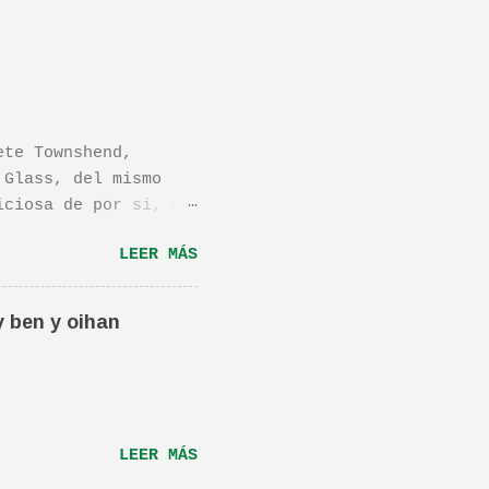
ete Townshend,
 Glass, del mismo
iciosa de por si, de
os dejo el vídeo de
LEER MÁS
ula llamada "Dan in
én os la recomiendo.
ta canción.De hecho
y ben y oihan
e una magnifica Per-
RÁS...
LEER MÁS