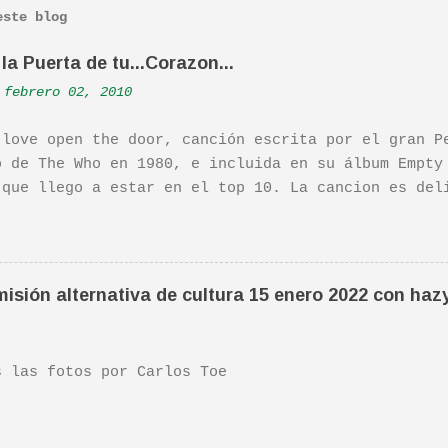
este blog
la Puerta de tu...Corazon...
febrero 02, 2010
 love open the door, canción escrita por el gran P
o de The Who en 1980, e incluida en su álbum Empty
 que llego a estar en el top 10. La cancion es del
ha sido versionada cienes y cienes de veces. Aquí 
tuación de Pete. Ayer pude ver una estupenda pelíc
ife". Recomendada por TOE hace unos posts.Yo tambi
 escena de la peli Dan y su hermano interpretan es
isión alternativa de cultura 15 enero 2022 con haz
da sonora, interpretada por Sondre Lerche , incluy
n de este tema de Townshend. PINCHA AQUÍ Y LA TEND
las fotos por Carlos Toe