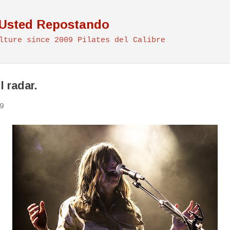
Ir al contenido principal
 Usted Repostando
lture since 2009 Pilates del Calibre
 radar.
9