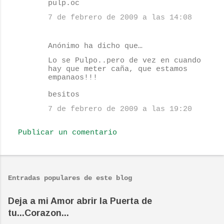
pulp.oc
a
7 de febrero de 2009 a las 14:08
r
i
Anónimo ha dicho que…
o
Lo se Pulpo..pero de vez en cuando
s
hay que meter caña, que estamos
empanaos!!!
besitos
7 de febrero de 2009 a las 19:20
Publicar un comentario
Entradas populares de este blog
Deja a mi Amor abrir la Puerta de
tu...Corazon...