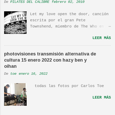
De
PILATES DEL CALIBRE
febrero 02, 2010
Let my love open the door, canción
escrita por el gran Pete
Townshend, miembro de The Who en
1980, e incluida en su álbum Empty
LEER MÁS
Glass, del mismo año, y que llego
a estar en el top 10. La cancion
es deliciosa de por si, de hecho
photovisiones transmisión alternativa de
ha sido versionada cienes y cienes
cultura 15 enero 2022 con hazy ben y
de veces. Aquí os dejo el vídeo de
oihan
una actuación de Pete. Ayer pude
De
toe
enero 16, 2022
ver una estupenda película llamada
"Dan in Real Life". Recomendada
todas las fotos por Carlos Toe
por TOE hace unos posts.Yo también
os la recomiendo. En una escena de
LEER MÁS
la peli Dan y su hermano
interpretan esta canción.De hecho
la Banda sonora, interpretada por