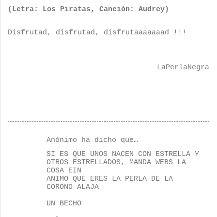
(Letra: Los Piratas, Canción: Audrey)
Disfrutad, disfrutad, disfrutaaaaaaad !!!
LaPerlaNegra
Anónimo ha dicho que…
C
SI ES QUE UNOS NACEN CON ESTRELLA Y
o
OTROS ESTRELLADOS, MANDA WEBS LA
COSA EIN
m
ANIMO QUE ERES LA PERLA DE LA
e
CORONO ALAJA
n
UN BECHO
t