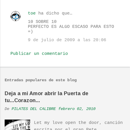
s
toe
ha dicho que…
10 SOBRE 10
PERFECTO ES ALGO ESCASO PARA ESTO
=)
9 de julio de 2009 a las 20:06
Publicar un comentario
Entradas populares de este blog
Deja a mi Amor abrir la Puerta de
tu...Corazon...
De
PILATES DEL CALIBRE
febrero 02, 2010
Let my love open the door, canción
escrita por el gran Pete