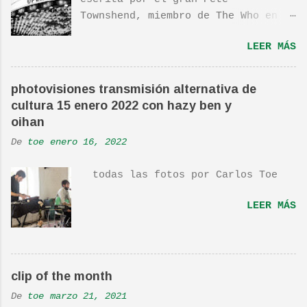
Townshend, miembro de The Who en
1980, e incluida en su álbum Empty
LEER MÁS
Glass, del mismo año, y que llego
a estar en el top 10. La cancion
es deliciosa de por si, de hecho
photovisiones transmisión alternativa de
ha sido versionada cienes y cienes
cultura 15 enero 2022 con hazy ben y
de veces. Aquí os dejo el vídeo de
oihan
una actuación de Pete. Ayer pude
De
toe
enero 16, 2022
ver una estupenda película llamada
"Dan in Real Life". Recomendada
todas las fotos por Carlos Toe
por TOE hace unos posts.Yo también
os la recomiendo. En una escena de
LEER MÁS
la peli Dan y su hermano
interpretan esta canción.De hecho
la Banda sonora, interpretada por
Sondre Lerche , incluye una
clip of the month
magnifica Per-Versión de este tema
de Townshend. PINCHA AQUÍ Y LA
De
toe
marzo 21, 2021