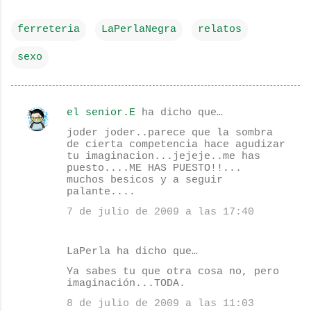
ferreteria
LaPerlaNegra
relatos
sexo
el senior.E
ha dicho que…
C
joder joder..parece que la sombra
o
de cierta competencia hace agudizar
tu imaginacion...jejeje..me has
m
puesto....ME HAS PUESTO!!...
e
muchos besicos y a seguir
palante....
n
7 de julio de 2009 a las 17:40
t
a
LaPerla ha dicho que…
r
Ya sabes tu que otra cosa no, pero
i
imaginación...TODA.
o
8 de julio de 2009 a las 11:03